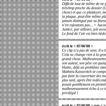
Difficile tout de même de ne
très/trop proche du dossier (
chose) et que ce plaidoyer, mê
la plaque, peut-être même plus
jamais distingué par sa finess
n’en rajoutons pas... + Aucu
Justice, par ailleurs, joli ave
Le fond de l’air est bien tièd
écrit le < 05'06'08 >
Ce clip n’a pas de sens. Il a
Cela ne change rien à la gra
grand chose. Malheureusemen
son auteur, son père est quelq
Haine, déjà un problème simila
Mathieu Kassovitch se compor
pas faire la couverture des 
plus tard, après être redécendu
posait gentillement en premi
malheureusement écho à ce t
privilégié !
écrit le < 05'06'08 > par <
c