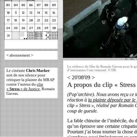
<
abonnement
>
La violence du film de Romain Gavras pour le gro
d’internautes l’ont visionné. © DR
Le cinéaste
Chris Marker
sort de son silence pour
< 20'08'09 >
critiquer la plainte du MRAP
A propos du clip « Stress
contre l’auteur du
clip
«
Stress
» de Justice
, Romain
Gavras.
(Pop’archive).
Nous avons reçu ce t
réaction à
la plainte déposée par 
clip « Stress », réalisé par Romain
coup de gueule.
La fable chinoise de l’imbécile, du d
qu’on éprouve une certaine crispatio
Pourtant j’ai beau tourner la chose d