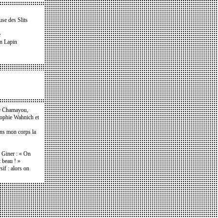
se des Slits
e
on Lapin
e Chamayou,
Sophie Wahnich et
ans mon corps la
e Giner : « On
t beau ! »
if : alors on