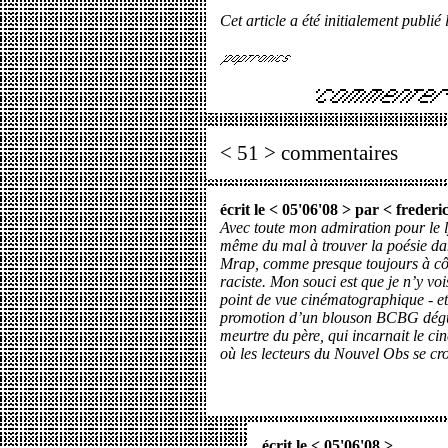
Cet article a été initialement publié 
< 51 > commentaires
écrit le < 05'06'08 > par <
frederi
Avec toute mon admiration pour le ly
même du mal à trouver la poésie da
Mrap, comme presque toujours à côté
raciste. Mon souci est que je n’y voi
point de vue cinématographique - et 
promotion d’un blouson BCBG déguis
meurtre du père, qui incarnait le c
où les lecteurs du Nouvel Obs se cr
écrit le < 05'06'08 >