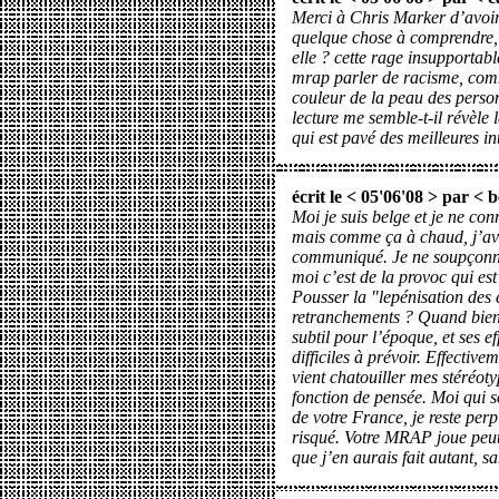
Merci à Chris Marker d’avoir é
quelque chose à comprendre, c
elle ? cette rage insupportable
mrap parler de racisme, comm
couleur de la peau des person
lecture me semble-t-il révèle 
qui est pavé des meilleures in
écrit le < 05'06'08 > par <
b
Moi je suis belge et je ne co
mais comme ça à chaud, j’av
communiqué. Je ne soupçonn
moi c’est de la provoc qui est
Pousser la "lepénisation des 
retranchements ? Quand bien
subtil pour l’époque, et ses e
difficiles à prévoir. Effectivem
vient chatouiller mes stéréoty
fonction de pensée. Moi qui s
de votre France, je reste perp
risqué. Votre MRAP joue peut-
que j’en aurais fait autant, s