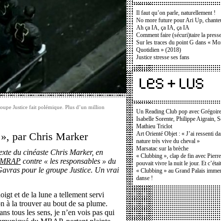
Il faut qu’on parle, naturellement !
No more future pour Ari Up, chanteu
Ah ça IA, ça IA, ça IA
Comment faire (sécuri)taire la press
Sur les traces du point G dans « M
Quotidien » (2018)
Justice stresse ses fans
upe Justice fait polémique. Plus d’un million
Un Reading Club pop avec Grégoir
Isabelle Sorente, Philippe Aigrain, 
Mathieu Triclot
 », par Chris Marker
Art Orienté Objet : « J’ai ressenti d
nature très vive du cheval »
Marsatac sur la brèche
exte du cinéaste Chris Marker, en
« Clubbing », clap de fin avec Pierr
le MRAP
contre « les responsables » du
pouvait vivre la nuit le jour. Et c’étai
 Gavras pour le groupe Justice. Un vrai
« Clubbing » au Grand Palais immers
danse !
oigt et de la lune a tellement servi
n à la trouver au bout de sa plume.
ans tous les sens, je n’en vois pas qui