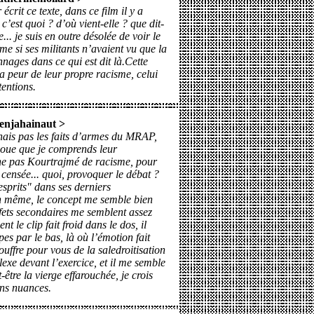
crit ce texte, dans ce film il y a
’est quoi ? d’où vient-elle ? que dit-
... je suis en outre désolée de voir le
e si ses militants n’avaient vu que la
nages dans ce qui est dit là.Cette
la peur de leur propre racisme, celui
tentions.
enjahainaut
>
nnais pas les faits d’armes du MRAP,
oue que je comprends leur
e pas Kourtrajmé de racisme, pour
 censée... quoi, provoquer le débat ?
esprits" dans ses derniers
 même, le concept me semble bien
ffets secondaires me semblent assez
ent le clip fait froid dans le dos, il
pes par le bas, là où l’émotion fait
ouffre pour vous de la saledroitisation
lexe devant l’exercice, et il me semble
être la vierge effarouchée, je crois
ans nuances.