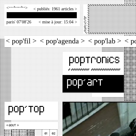
<
>
< publiés: 1961 articles >
paris' 07'08'26
< mise à jour: 15:04 >
< pop'fil >
< pop'agenda >
< pop'lab >
< p