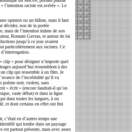
communiqué du MRAP, portant plainte
« l’intention raciste est avérée ». Le
une opinion ou un blâme, mais il faut
r décider, non de la portée
, mais de l’intention intime de son
auteur, Romain Gavras, et autour de lui
ductions jusqu’à ce jour avaient
ut particulièrement aux racistes. Ce
 d’interrogation.
« clip » pour désigner n’importe quel
trages aujourd’hui ressemblent à des
r un clip qui ressemble à un film. Je
avance de l’incrédulité qu’il va
n poème noir, violent, sans
nt « écrit » (encore faudrait-il qu’on
hique, vaste débat) et dans la ligne
ui dans toutes les langues, à un
 et dont certains en effet ont fini
, c’était en d’autres temps une
 identifié qui tombe dans un paysage
ce est partout présente, mais avec assez