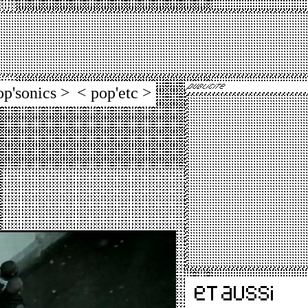
op'sonics >
< pop'etc >