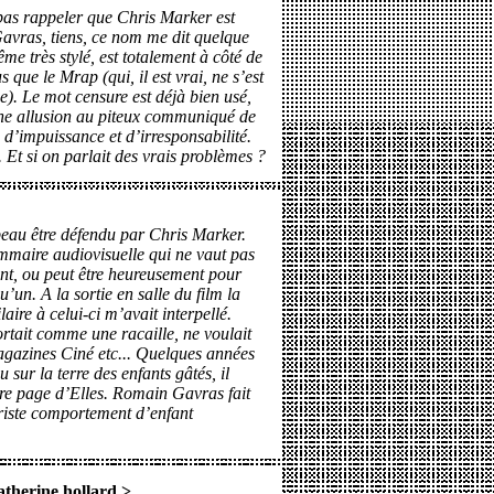
 pas rappeler que Chris Marker est
Gavras, tiens, ce nom me dit quelque
me très stylé, est totalement à côté de
 que le Mrap (qui, il est vrai, ne s’est
e). Le mot censure est déjà bien usé,
ne allusion au piteux communiqué de
u d’impuissance et d’irresponsabilité.
e. Et si on parlait des vrais problèmes ?
 beau être défendu par Chris Marker.
mmaire audiovisuelle qui ne vaut pas
t, ou peut être heureusement pour
u’un. A la sortie en salle du film la
ire à celui-ci m’avait interpellé.
tait comme une racaille, ne voulait
magazines Ciné etc... Quelques années
 sur la terre des enfants gâtés, il
ère page d’Elles. Romain Gavras fait
riste comportement d’enfant
atherine.hollard
>