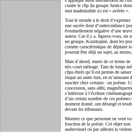
s’applique aussi littéralement au 
contre le clip du groupe Justice dont 
mot inadmissible ici est « avérée ».
Tout le monde a le droit d’exprimer 
une sacrée dose d’outrecuidance pou
éventuellement négative d’une œuvre
auteur. Car il y a, figurez-vous, un 
un groupe, Kourtrajmé, dont les pro
comme caractéristique de déplaire to
pourrait être déjà un sujet, au moins,
Mais d’abord, marre de ce terme de 
très court métrage. Tant de longs mé
clips étirés qu’il est permis de salue
risque un autre mot, en m’amusant d’
susciter chez certains : un poème. U
concession, sans alibi, magnifiqueme
s’intéresse à l’écriture cinématograp
d’un certain nombre de ces poèmes q
moment donné, ont dérangé et troublé,
devant les tribunaux.
Montrer ce que personne ne veut voir
fonction de la poésie. Cet objet non
audiovisuel où par ailleurs la violen