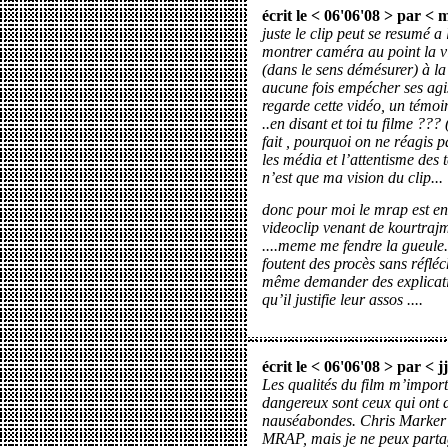
écrit le < 06'06'08 > par <
m
juste le clip peut se resumé a
montrer caméra au point la v
(dans le sens démésurer) à la
aucune fois empécher ses ag
regarde cette vidéo, un témoin 
..en disant et toi tu filme ??
fait , pourquoi on ne réagis p
les média et l’attentisme des t
n’est que ma vision du clip...
donc pour moi le mrap est en 
videoclip venant de kourtrajmé
....meme me fendre la gueule..
foutent des procès sans réfléc
même demander des explicatio
qu’il justifie leur assos ....
écrit le < 06'06'08 > par <
j
Les qualités du film m’import
dangereux sont ceux qui ont d
nauséabondes. Chris Marker a
MRAP, mais je ne peux parta