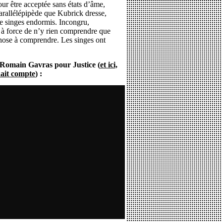
ur être acceptée sans états d’âme,
arallélépipède que Kubrick dresse,
e singes endormis. Incongru,
 à force de n’y rien comprendre que
 chose à comprendre. Les singes ont
.
de Romain Gavras pour Justice (
et ici,
dait compte
) :