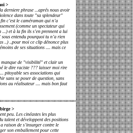
oi
>
 la derniere phrase ...aprés nous avoir
iolence dans toute "sa splendeur"
 fin c’est le caméraman qui n’a
issement (comme un spectateur qui
...) et à la fin ils s’en prennent a lui
? ( sous entendu pourquoi tu n’a rien
as ..) ..pour moi ce clip dénonce plus
émoins de ses situations .... mais ce
manque de "visibilité" et clair un
 le dire raciste ??? laisser moi rire
.. pitoyable ses associations qui
hir sans se poser de question, sans
ns au réalisateur .... mais bon faut
jbirge
>
ent peu. Les cinéastes les plus
u talent et développent des positions
 raison de s’insurger contre le
ger son emballement pour cette