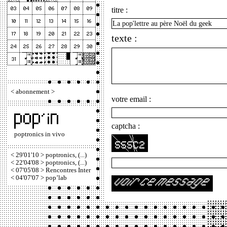
titre :
texte :
<
abonnement
>
votre email :
captcha :
poptronics in vivo
< 29'01'10 > poptronics, (...)
< 22'04'08 > poptronics, (...)
< 07'05'08 > Rencontres Inter
< 04'07'07 > pop’lab