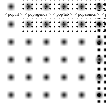
< pop'fil >
< pop'agenda >
< pop'lab >
< pop'sonics >
< 