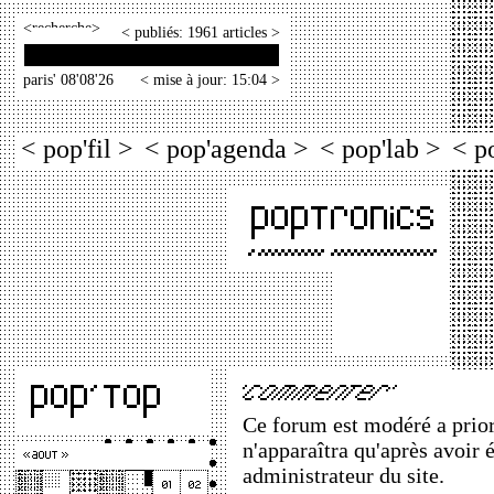
<
>
< publiés: 1961 articles >
paris' 08'08'26
< mise à jour: 15:04 >
< pop'fil >
< pop'agenda >
< pop'lab >
< p
Ce forum est modéré a priori
n'apparaîtra qu'après avoir 
administrateur du site.