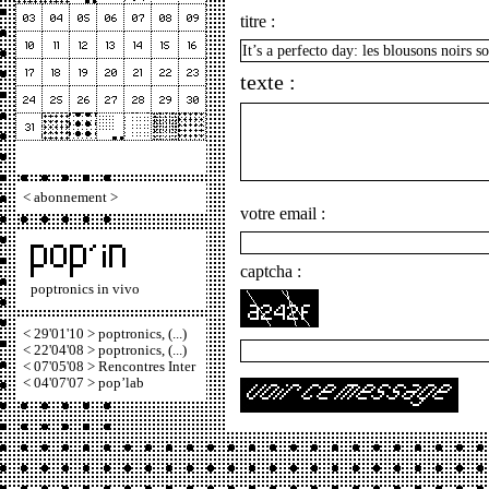
titre :
texte :
<
abonnement
>
votre email :
captcha :
poptronics in vivo
< 29'01'10 > poptronics, (...)
< 22'04'08 > poptronics, (...)
< 07'05'08 > Rencontres Inter
< 04'07'07 > pop’lab