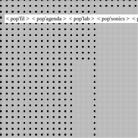
< pop'fil >
< pop'agenda >
< pop'lab >
< pop'sonics >
< 