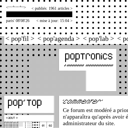
<
>
< publiés: 1961 articles >
paris' 08'08'26
< mise à jour: 15:04 >
< pop'fil >
< pop'agenda >
< pop'lab >
< p
Ce forum est modéré a priori
n'apparaîtra qu'après avoir 
administrateur du site.