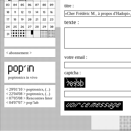
titre :
texte :
<
abonnement
>
votre email :
captcha :
poptronics in vivo
< 29'01'10 > poptronics, (...)
< 22'04'08 > poptronics, (...)
< 07'05'08 > Rencontres Inter
< 04'07'07 > pop’lab