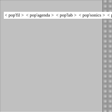
< pop'fil >
< pop'agenda >
< pop'lab >
< pop'sonics >
< 