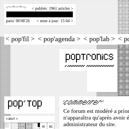
<
>
< publiés: 1961 articles >
paris' 06'08'26
< mise à jour: 15:04 >
< pop'fil >
< pop'agenda >
< pop'lab >
< p
Ce forum est modéré a priori
n'apparaîtra qu'après avoir 
administrateur du site.