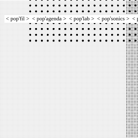
< pop'fil >
< pop'agenda >
< pop'lab >
< pop'sonics >
< 