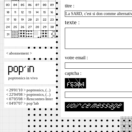
titre :
texte :
<
abonnement
>
votre email :
captcha :
poptronics in vivo
< 29'01'10 > poptronics, (...)
< 22'04'08 > poptronics, (...)
< 07'05'08 > Rencontres Inter
< 04'07'07 > pop’lab