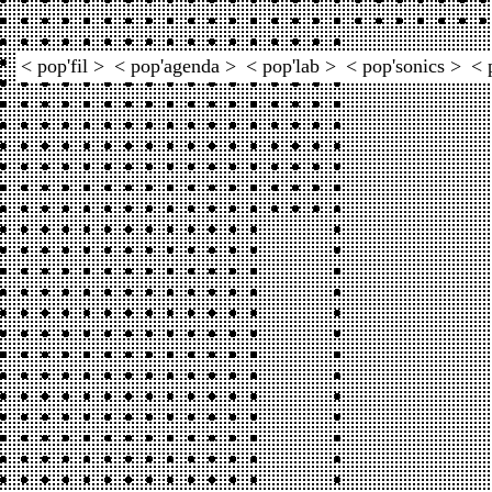
< pop'fil >
< pop'agenda >
< pop'lab >
< pop'sonics >
< 