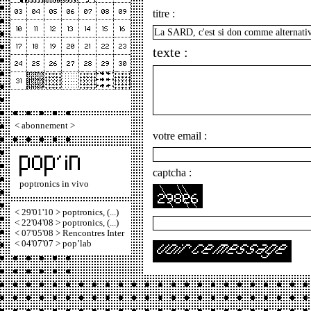
titre :
texte :
<
abonnement
>
votre email :
captcha :
poptronics in vivo
< 29'01'10 > poptronics, (...)
< 22'04'08 > poptronics, (...)
< 07'05'08 > Rencontres Inter
< 04'07'07 > pop’lab