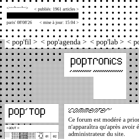
<
>
< publiés: 1961 articles >
paris' 08'08'26
< mise à jour: 15:04 >
< pop'fil >
< pop'agenda >
< pop'lab >
< p
Ce forum est modéré a priori
n'apparaîtra qu'après avoir 
administrateur du site.