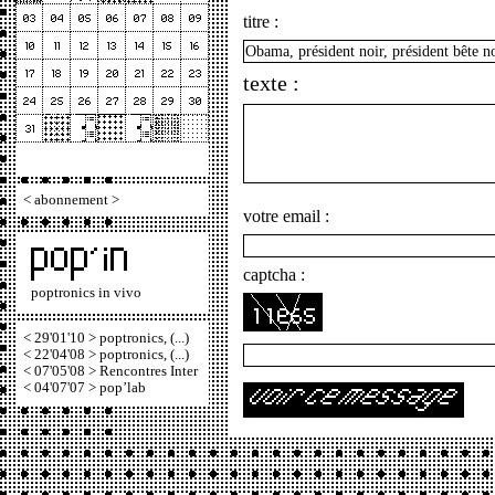
titre :
texte :
<
abonnement
>
votre email :
captcha :
poptronics in vivo
< 29'01'10 > poptronics, (...)
< 22'04'08 > poptronics, (...)
< 07'05'08 > Rencontres Inter
< 04'07'07 > pop’lab