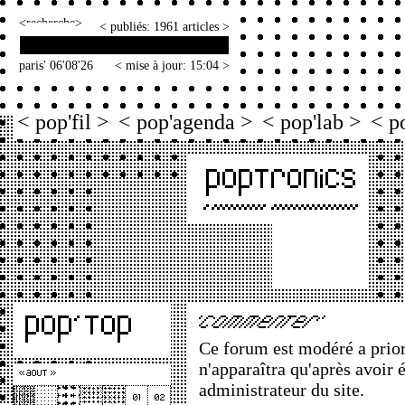
<
>
< publiés: 1961 articles >
paris' 06'08'26
< mise à jour: 15:04 >
< pop'fil >
< pop'agenda >
< pop'lab >
< p
Ce forum est modéré a priori
n'apparaîtra qu'après avoir 
administrateur du site.