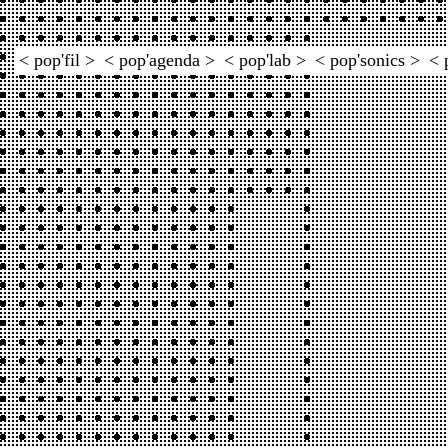
< pop'fil >
< pop'agenda >
< pop'lab >
< pop'sonics >
< 