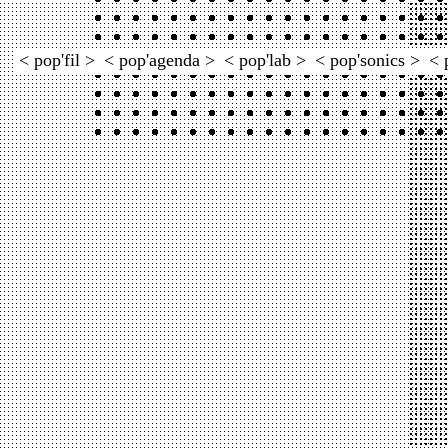
< pop'fil >
< pop'agenda >
< pop'lab >
< pop'sonics >
< 