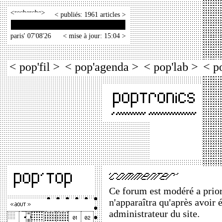
<
>
< publiés: 1961 articles >
paris' 07'08'26
< mise à jour: 15:04 >
< pop'fil >
< pop'agenda >
< pop'lab >
< p
Ce forum est modéré a priori
n'apparaîtra qu'après avoir 
administrateur du site.