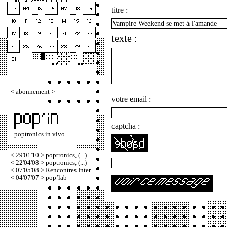
titre :
texte :
<
abonnement
>
votre email :
captcha :
poptronics in vivo
< 29'01'10 > poptronics, (...)
< 22'04'08 > poptronics, (...)
< 07'05'08 > Rencontres Inter
< 04'07'07 > pop’lab