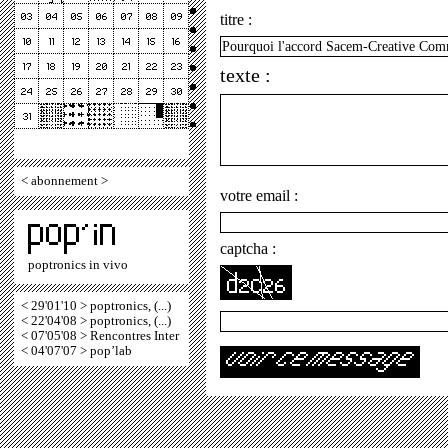
titre :
texte :
<
abonnement
>
votre email :
captcha :
poptronics in vivo
< 29'01'10 > poptronics, (...)
< 22'04'08 > poptronics, (...)
< 07'05'08 > Rencontres Inter
< 04'07'07 > pop’lab