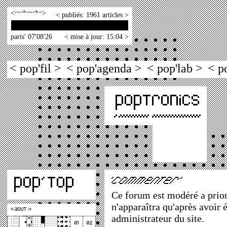
<
>
< publiés: 1961 articles >
paris' 07'08'26
< mise à jour: 15:04 >
< pop'fil >
< pop'agenda >
< pop'lab >
< p
Ce forum est modéré a priori
n'apparaîtra qu'après avoir 
administrateur du site.