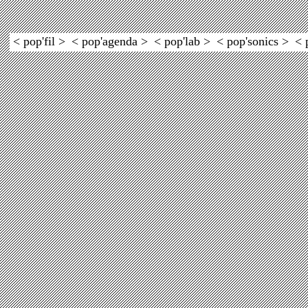
< pop'fil >
< pop'agenda >
< pop'lab >
< pop'sonics >
< 