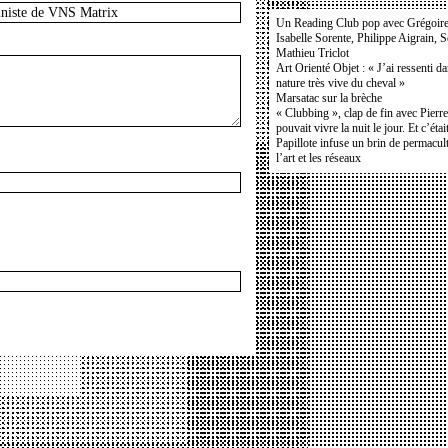
Un Reading Club pop avec Grégoir
Isabelle Sorente, Philippe Aigrain, 
Mathieu Triclot
Art Orienté Objet : « J’ai ressenti d
nature très vive du cheval »
Marsatac sur la brèche
« Clubbing », clap de fin avec Pierr
pouvait vivre la nuit le jour. Et c’étai
Papillote infuse un brin de permacult
l’art et les réseaux