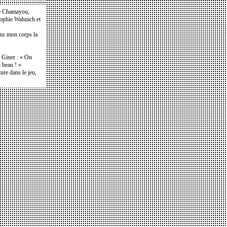
e Chamayou,
Sophie Wahnich et
ans mon corps la
e Giner : « On
t beau ! »
ure dans le jeu,