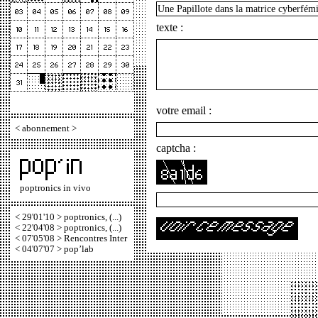
texte :
votre email :
<
abonnement
>
captcha :
poptronics in vivo
< 29'01'10 > poptronics, (...)
< 22'04'08 > poptronics, (...)
< 07'05'08 > Rencontres Inter
< 04'07'07 > pop’lab