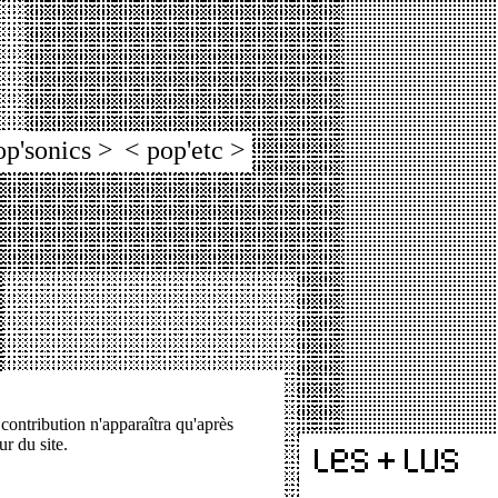
op'sonics >
< pop'etc >
 contribution n'apparaîtra qu'après
ur du site.