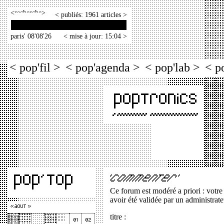
<
>
< publiés: 1961 articles >
paris' 08'08'26
< mise à jour: 15:04 >
< pop'fil >
< pop'agenda >
< pop'lab >
< p
Ce forum est modéré a priori : votre
avoir été validée par un administrate
titre :