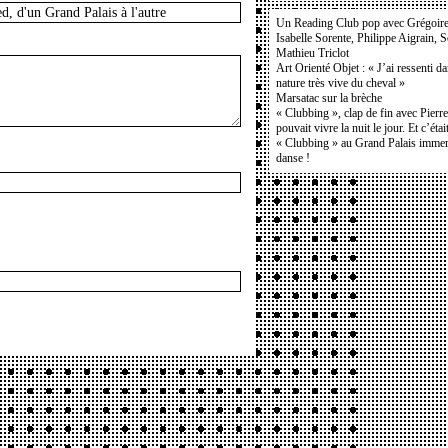
Un Reading Club pop avec Grégoir
Isabelle Sorente, Philippe Aigrain, 
Mathieu Triclot
Art Orienté Objet : « J’ai ressenti d
nature très vive du cheval »
Marsatac sur la brèche
« Clubbing », clap de fin avec Pierr
pouvait vivre la nuit le jour. Et c’étai
« Clubbing » au Grand Palais immers
danse !