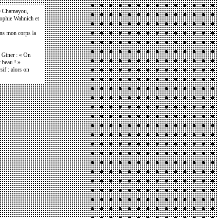
e Chamayou,
Sophie Wahnich et
ans mon corps la
e Giner : « On
t beau ! »
if : alors on