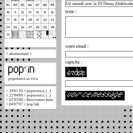
texte :
votre email :
<
abonnement
>
captcha :
poptronics in vivo
< 29'01'10 > poptronics, (...)
< 22'04'08 > poptronics, (...)
< 07'05'08 > Rencontres Inter
< 04'07'07 > pop’lab