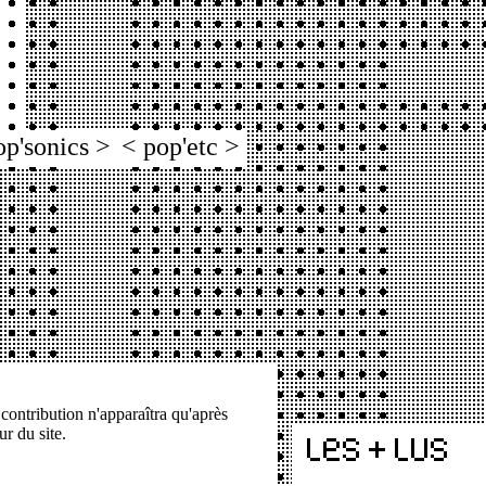
op'sonics >
< pop'etc >
 contribution n'apparaîtra qu'après
ur du site.