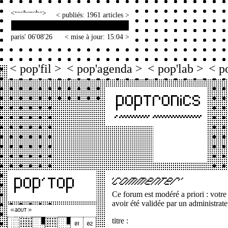
<
>
< publiés: 1961 articles >
paris' 06'08'26
< mise à jour: 15:04 >
< pop'fil >
< pop'agenda >
< pop'lab >
< p
Ce forum est modéré a priori : votre
avoir été validée par un administrate
titre :