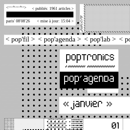
<
>
< publiés: 1961 articles >
paris' 08'08'26
< mise à jour: 15:04 >
< pop'fil >
< pop'agenda >
< pop'lab >
< p