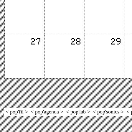
< pop'fil >
< pop'agenda >
< pop'lab >
< pop'sonics >
< 