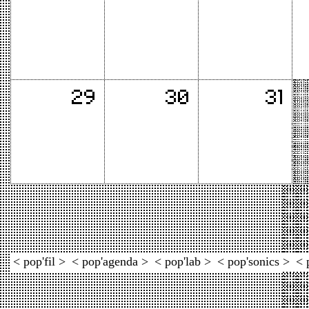
< pop'fil >
< pop'agenda >
< pop'lab >
< pop'sonics >
< 