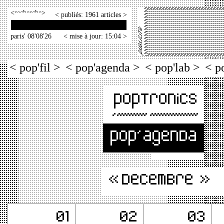
<
>
< publiés: 1961 articles >
paris' 08'08'26
< mise à jour: 15:04 >
< pop'fil >
< pop'agenda >
< pop'lab >
< p