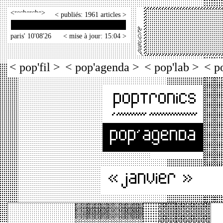
<
>
< publiés: 1961 articles >
paris' 10'08'26
< mise à jour: 15:04 >
< pop'fil >
< pop'agenda >
< pop'lab >
< p