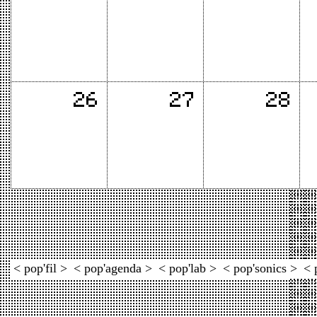
< pop'fil >
< pop'agenda >
< pop'lab >
< pop'sonics >
< 