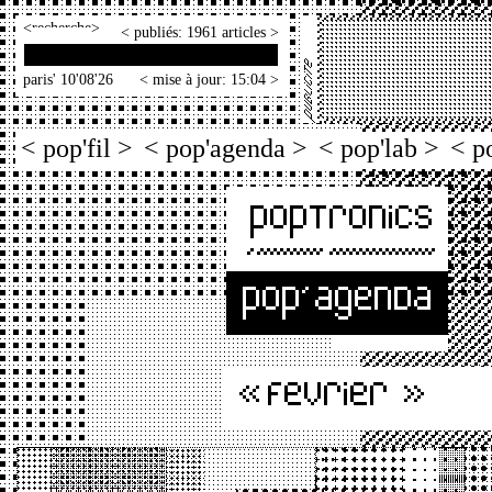
<
>
< publiés: 1961 articles >
paris' 10'08'26
< mise à jour: 15:04 >
< pop'fil >
< pop'agenda >
< pop'lab >
< p