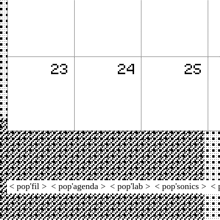
< pop'fil >
< pop'agenda >
< pop'lab >
< pop'sonics >
< 