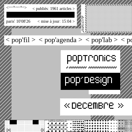
<
>
< publiés: 1961 articles >
paris' 10'08'26
< mise à jour: 15:04 >
< pop'fil >
< pop'agenda >
< pop'lab >
< p