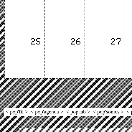
< pop'fil >
< pop'agenda >
< pop'lab >
< pop'sonics >
< 