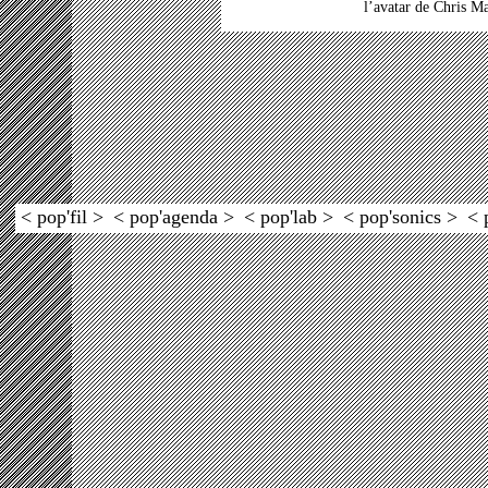
l’avatar de Chris M
< pop'fil >
< pop'agenda >
< pop'lab >
< pop'sonics >
< 