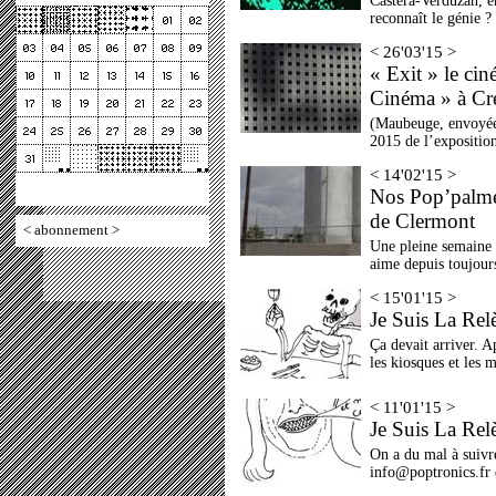
Castéra-Verduzan, e
reconnaît le génie ?
< 26'03'15 >
« Exit » le cin
Cinéma » à Cré
(Maubeuge, envoyée
2015 de l’exposition
< 14'02'15 >
Nos Pop’palmes
de Clermont
<
abonnement
>
Une pleine semaine 
aime depuis toujours
< 15'01'15 >
Je Suis La Rel
Ça devait arriver. A
les kiosques et les m
< 11'01'15 >
Je Suis La Rel
On a du mal à suivre
info@poptronics.fr 