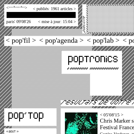
<
>
< publiés: 1961 articles >
paris' 09'08'26
< mise à jour: 15:04 >
< pop'fil >
< pop'agenda >
< pop'lab >
< p
< 05'08'15 >
Chris Marker s
Festival Franc