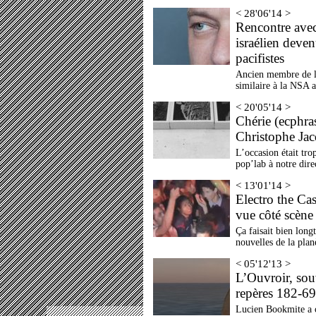
< 28'06'14 >
Rencontre avec
israélien deve
pacifistes
Ancien membre de l’
similaire à la NSA a
< 20'05'14 >
Chérie (ecphra
Christophe Jac
L’occasion était tro
pop’lab à notre direc
< 13'01'14 >
Electro the Ca
vue côté scène 
Ça faisait bien lon
nouvelles de la plan
< 05'12'13 >
L’Ouvroir, sou
repères 182-6
Lucien Bookmite a c