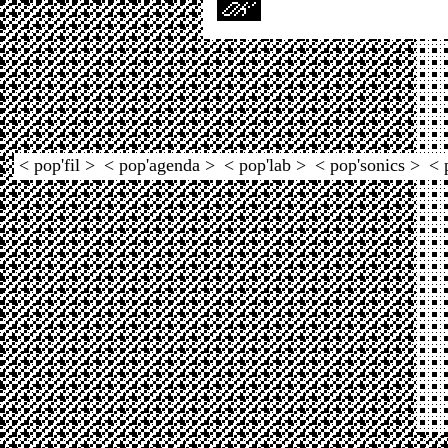
< pop'fil >
< pop'agenda >
< pop'lab >
< pop'sonics >
< 