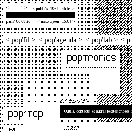
<
>
< publiés: 1961 articles >
paris' 06'08'26
< mise à jour: 15:04 >
< pop'fil >
< pop'agenda >
< pop'lab >
< p
Outils, contacts, et autres petites choses 