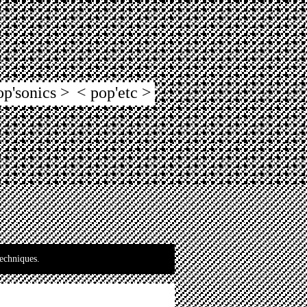
op'sonics >
< pop'etc >
techniques.