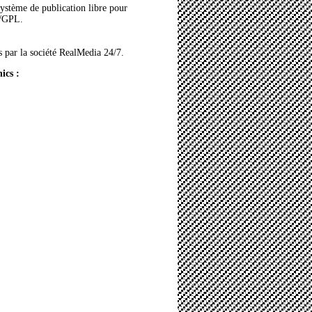
système de publication libre pour
/GPL
.
s par la société
RealMedia 24/7
.
ics :