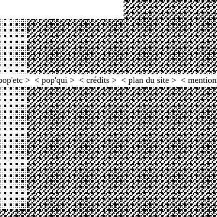
pop'etc >
< pop'qui >
< crédits >
< plan du site >
< mention