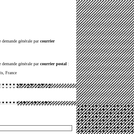
 demande générale par
courrier
 demande générale par
courrier postal
:
is, France