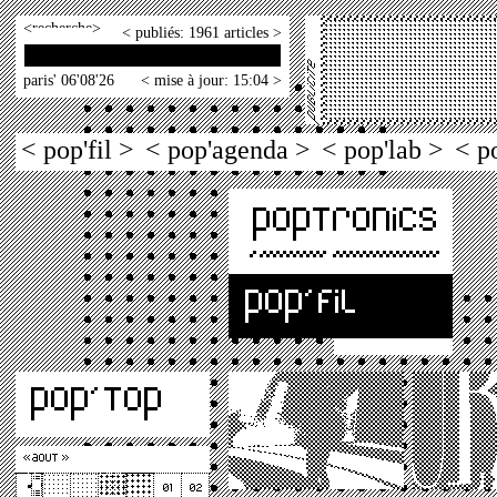
<
>
< publiés: 1961 articles >
paris' 06'08'26
< mise à jour: 15:04 >
< pop'fil >
< pop'agenda >
< pop'lab >
< p