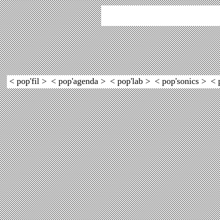
< pop'fil >
< pop'agenda >
< pop'lab >
< pop'sonics >
< 