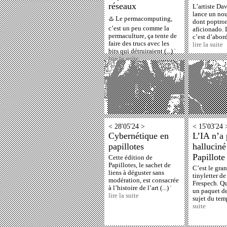
réseaux
L’artiste Da
lance un nou
♨️ Le permacomputing,
dont poptron
c’est un peu comme la
aficionado. 
permaculture, ça tente de
c’est d’abord
faire des trucs avec les
lire la suite
bits qui détruiraient (...)
'
lire la suite
< 28'05'24 >
< 15'03'24 
Cybernétique en
L’IA n’a 
papillotes
halluciné
Papillote
Cette édition de
Papillotes, le sachet de
C’est le gran
liens à déguster sans
tinyletter d
modération, est consacrée
Frespech. Qu
à l’histoire de l’art (...)
'
un paquet de
lire la suite
sujet du temp
suite