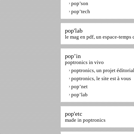
pop’son
pop’tech
pop'lab
le mag en pdf, un espace-temps 
pop’in
poptronics in vivo
poptronics, un projet éditoria
poptronics, le site est à vous
pop’net
pop’lab
pop'etc
made in poptronics