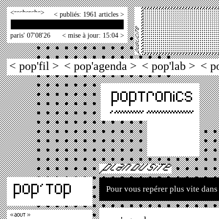
<
>
< publiés: 1961 articles >
paris' 07'08'26
< mise à jour: 15:04 >
< pop'fil >
< pop'agenda >
< pop'lab >
< p
Pour vous repérer plus vite dans