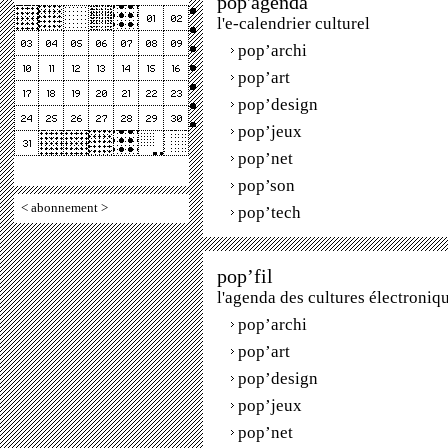
pop'agenda
l'e-calendrier culturel
pop’archi
pop’art
pop’design
pop’jeux
pop’net
pop’son
<
abonnement
>
pop’tech
pop’fil
l'agenda des cultures électroniq
pop’archi
pop’art
pop’design
pop’jeux
pop’net