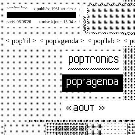
<
>
< publiés: 1961 articles >
paris' 06'08'26
< mise à jour: 15:04 >
< pop'fil >
< pop'agenda >
< pop'lab >
< p