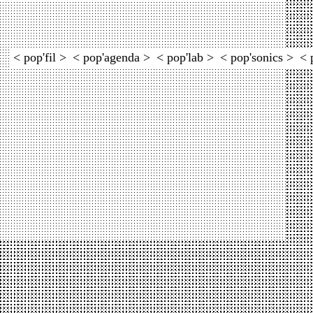
< pop'fil >
< pop'agenda >
< pop'lab >
< pop'sonics >
< 