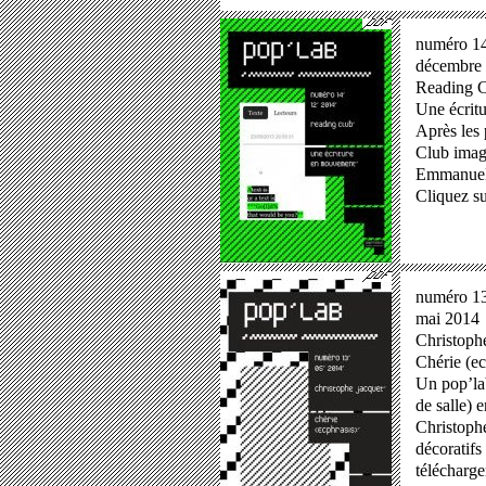
numéro 1
décembre
Reading 
Une écrit
Après les
Club imag
Emmanuel 
Cliquez su
numéro 1
mai 2014
Christoph
Chérie (ec
Un pop’lab
de salle) 
Christoph
décoratifs
télécharge