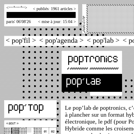
<
>
< publiés: 1961 articles >
paris' 06'08'26
< mise à jour: 15:04 >
< pop'fil >
< pop'agenda >
< pop'lab >
< p
Le pop’lab de poptronics, c’e
à plancher sur un format hyb
électronique, le pdf (pour 
Hybride comme les croiseme