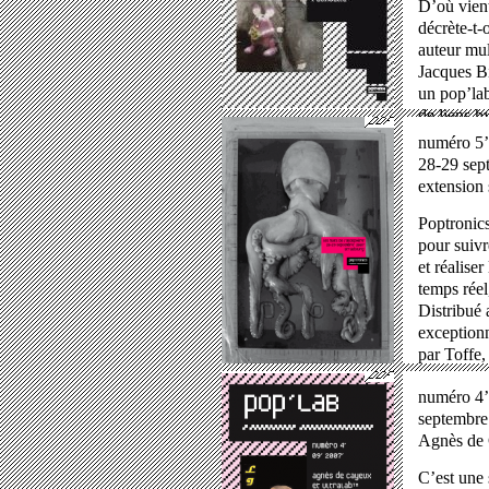
D’où vien
décrète-t-
auteur mul
Jacques B
un pop’lab
de liens h
numéro 5’
28-29 sep
extension 
Poptronics
pour suivr
et réalise
temps réel
Distribué 
exceptionn
par Toffe,
numéro 4’
septembre
Agnès de 
C’est une 