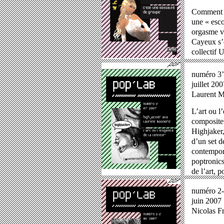
Comment ç
une « esco
orgasme vi
Cayeux
s’
collectif
U
numéro 3’
juillet 20
Laurent M
L’art ou l
composite
Highjaker,
d’un set 
contempora
poptronics
de l’art, 
numéro 2
juin 2007
Nicolas F