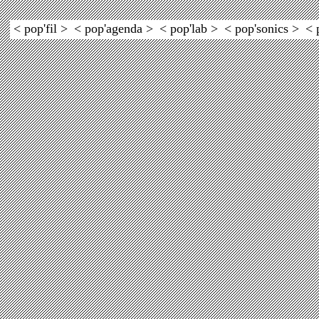
< pop'fil >
< pop'agenda >
< pop'lab >
< pop'sonics >
< 