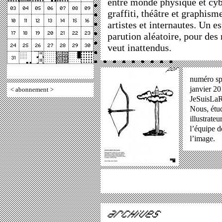
entre monde physique et cyb
graffiti, théâtre et graphism
artistes et internautes. Un e
parution aléatoire, pour des
veut inattendus.
numéro sp
janvier 20
<
abonnement
>
JeSuisLaR
Nous, étudi
illustrate
l’équipe d
l’image.