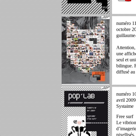
numéro 11
octobre 2
guillaume-
Attention,
une affic
seul et un
bilingue. 
diffusé au
numéro 1
avril 2009
Systaime
Free surf
Le vibrio
d’imagerie
pixellisés