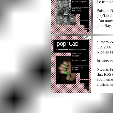
Le fruit d
Puisque Ni
pop’lab 2
d’un nouve
par eBay, 
numéro 2
juin 2007
Nicolas F
Instants rs
Nicolas Fr
flux RSS (
abonnement
artificiell