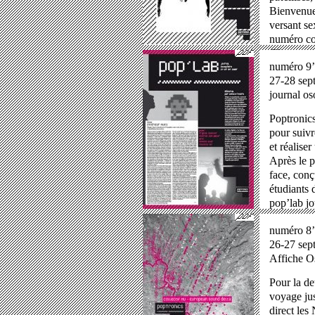
Bienvenue 
versant se
numéro co
Cliquez ci
numéro 9’
27-28 sep
journal o
Poptronics
pour suivr
et réalise
Après le p
face, conç
étudiants 
pop’lab jo
numéro 8’
26-27 sep
Affiche O
Pour la de
voyage ju
direct les