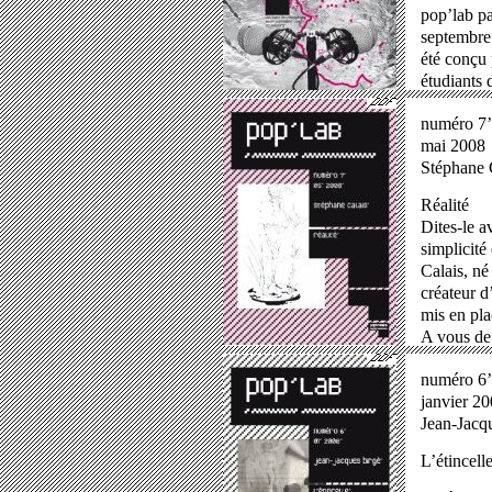
pop’lab pa
septembre
été conçu 
étudiants 
numéro 7’
mai 2008
Stéphane 
Réalité
Dites-le a
simplicité 
Calais
, né
créateur d
mis en pla
A vous de 
numéro 6’
janvier 2
Jean-Jacq
L’étincell