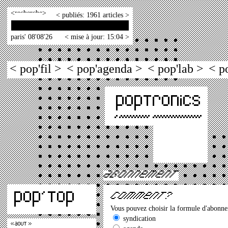
<
>
< publiés: 1961 articles >
paris' 08'08'26
< mise à jour: 15:04 >
< pop'fil >
< pop'agenda >
< pop'lab >
< p
Vous pouvez choisir la formule d'abonn
syndication