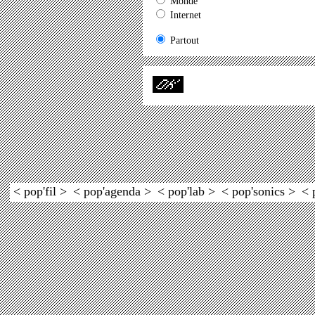
Monde
Internet
Partout
< pop'fil >
< pop'agenda >
< pop'lab >
< pop'sonics >
< 