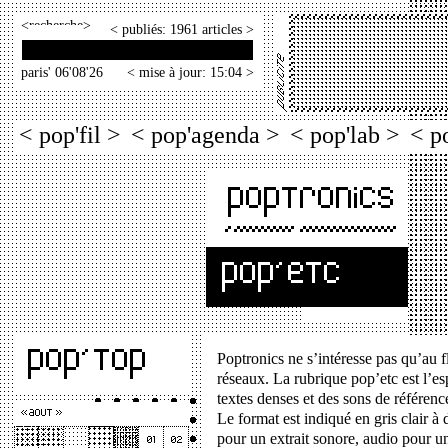
<
>
< publiés: 1961 articles >
paris' 06'08'26
< mise à jour: 15:04 >
< pop'fil >
< pop'agenda >
< pop'lab >
< p
Poptronics ne s’intéresse pas qu’au f
réseaux. La rubrique pop’etc est l’es
textes denses et des sons de référenc
Le format est indiqué en gris clair à 
pour un extrait sonore, audio pour 