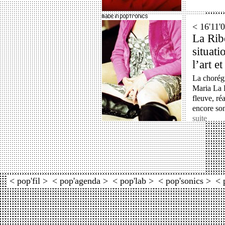
< 16'11
La Ribo
situat
l’art e
La chorég
Maria La R
fleuve, réa
encore son
suite
< pop'fil >
< pop'agenda >
< pop'lab >
< pop'sonics >
< 