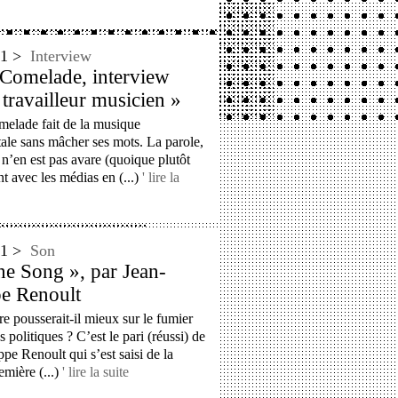
'11 >
Interview
 Comelade, interview
travailleur musicien »
melade fait de la musique
ale sans mâcher ses mots. La parole,
 n’en est pas avare (quoique plutôt
t avec les médias en (...)
' lire la
'11 >
Son
ane Song », par Jean-
pe Renoult
re pousserait-il mieux sur le fumier
s politiques ? C’est le pari (réussi) de
ppe Renoult qui s’est saisi de la
emière (...)
' lire la suite