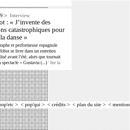
'09 >
Interview
t : « J’invente des
ions catastrophiques pour
t la danse »
raphe et performeuse espagnole
ibot se livre dans un entretien
lisé avant l’été, alors que tournait
 spectacle « Gustavia (...)
' lire la
pop'etc >
< pop'qui >
< crédits >
< plan du site >
< mention