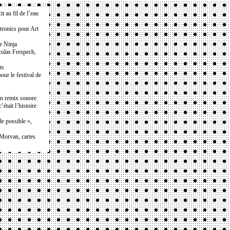
t au fil de l’eau
ptronics pour Art
e Ninja
olas Frespech,
ts
our le festival de
 en remix sonore
c’était l’histoire
e possible »,
Morvan, cartes