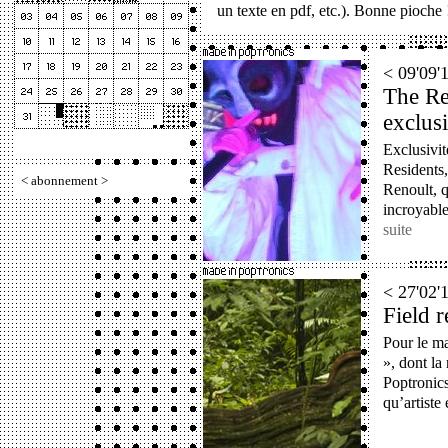
un texte en pdf, etc.). Bonne pioche 
< 09'09
The Re
exclus
Exclusivit
Residents,
<
abonnement
>
Renoult, q
incroyable
suite
< 27'02
Field r
Pour le m
», dont la
Poptronics
qu’artiste 