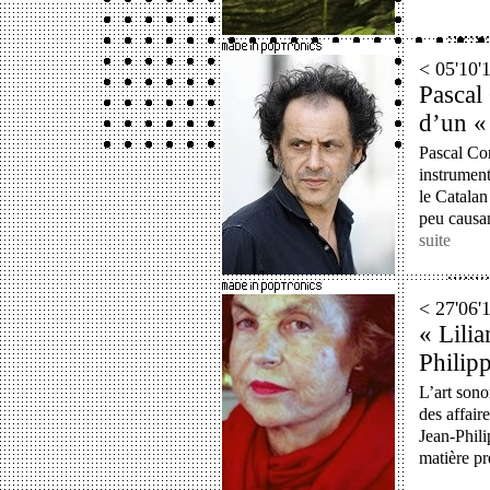
< 05'10
Pascal
d’un « 
Pascal Co
instrument
le Catalan
peu causan
suite
< 27'06
« Lili
Philip
L’art sono
des affaire
Jean-Phili
matière pr