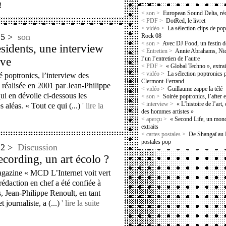
!
< son >
European Sound Delta, réci
< PDF >
DotRed, le livret
< vidéo >
La sélection clips de po
'15 >
son
Rock 08
< son >
Avec DJ Food, un festin d
sidents, une interview
< Entretien >
Annie Abrahams, Nic
ive
l’un l’entretien de l’autre
< PDF >
« Global Techno », extrai
é poptronics, l’interview des
< vidéo >
La sélection poptronics p
Clermont-Ferrand
 réalisée en 2001 par Jean-Philippe
< vidéo >
Guillaume zappe la télé
ui en dévoile ci-dessous les
< son >
Soirée poptronics, l’after
s aléas. « Tout ce qui (...)
' lire la
< interview >
« L’histoire de l’art, 
des hommes artistes »
< aperçu >
« Second Life, un mond
extraits
< cartes postales >
De Shangaï au 
postales pop
'12 >
Discussion
ecording, un art écolo ?
agazine « MCD L’Internet voit vert
 rédaction en chef a été confiée à
, Jean-Philippe Renoult, en tant
et journaliste, a (...)
' lire la suite