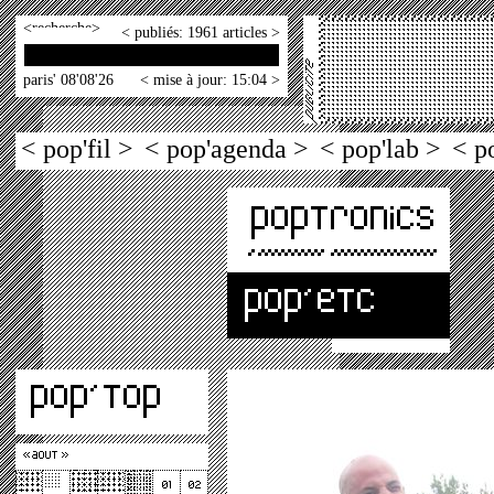
<
>
< publiés: 1961 articles >
paris' 08'08'26
< mise à jour: 15:04 >
< pop'fil >
< pop'agenda >
< pop'lab >
< p