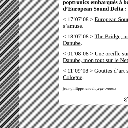
poptronics embarqués à b
d’European Sound Delta :
< 17’07’08 >
European Sound
s’amuse
.
< 18’07’08 >
The Bridge, un
Danube
.
< 01’08’08 >
Une oreille sur
Danube, mon tout sur le Ne
< 11’09’08 >
Gouttes d’art 
Cologne
.
jean-philippe renoult