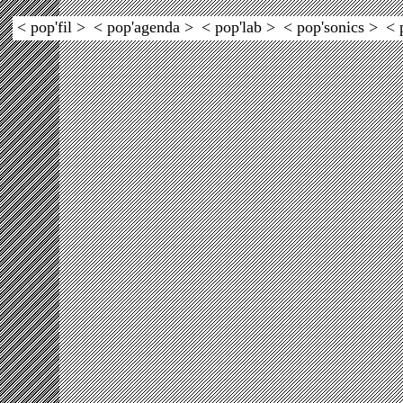
< pop'fil >
< pop'agenda >
< pop'lab >
< pop'sonics >
< 