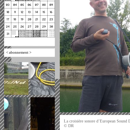
<
abonnement
>
La croisière sonore d’European Sound D
© DR