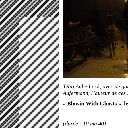
TRio Aube Lock, avec de gau
Aufermann, l’auteur de ces 
« Blowin With Ghosts », le 
(durée : 10 mn 40)