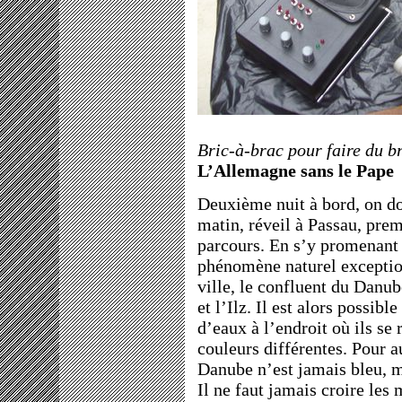
Bric-à-brac pour faire du bru
L’Allemagne sans le Pape
Deuxième nuit à bord, on d
matin, réveil à Passau, pre
parcours. En s’y promenant 
phénomène naturel exceptionn
ville, le confluent du Danub
et l’Ilz. Il est alors possibl
d’eaux à l’endroit où ils se 
couleurs différentes. Pour a
Danube n’est jamais bleu, 
Il ne faut jamais croire les 