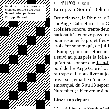
< 14'11'08 >
son
Récit en texte et en sons de la
European Sound Delta, ré
croisière sonore
European
Sound Delta
, par Jean-
Deux fleuves, le Rhin et le
Philippe Renoult.
l’« Ange-Gabriel » et le « G
croisière sonore, trente-deu
nationalités et onze pays t
pour résumer le projet fleuv
croisière sonore qui, de jui
l’Europe, pour une étonnant
a suivi au plus près la folle
qu’artiste sonore que
Jean-P
bord de l’« Ange Gabriel », 
rattrapé et il nous livre aujo
traversée, émaillé d’enregi
embarqué, du 6 au 13 septe
Nuremberg : bienvenue à bo
Linz : top départ !
C’est à Linz que
Sarah Was