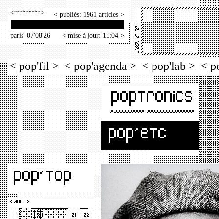
<
>
< publiés: 1961 articles >
paris' 07'08'26
< mise à jour: 15:04 >
< pop'fil >
< pop'agenda >
< pop'lab >
< p