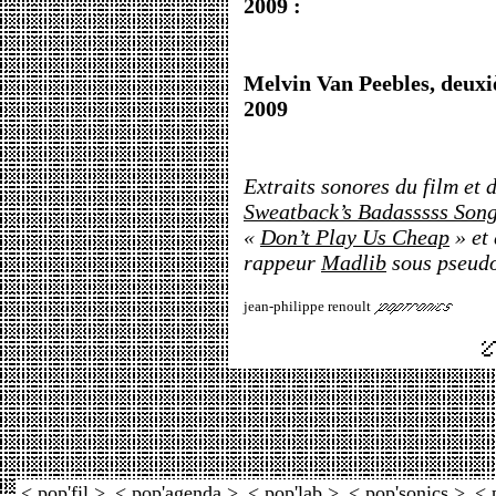
2009 :
Melvin Van Peebles, deuxi
2009
Extraits sonores du film et
Sweatback’s Badasssss Son
«
Don’t Play Us Cheap
» et 
rappeur
Madlib
sous pseu
jean-philippe renoult
< pop'fil >
< pop'agenda >
< pop'lab >
< pop'sonics >
< 