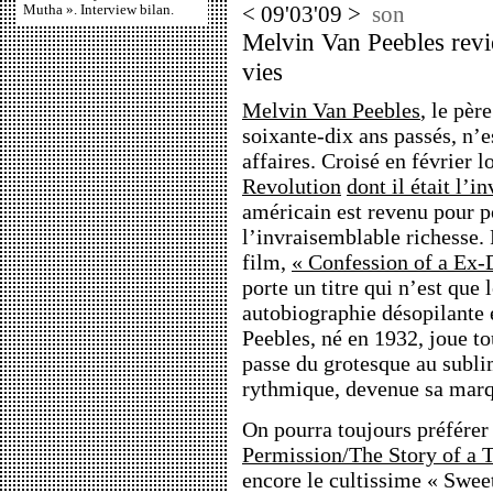
Mutha ». Interview bilan.
< 09'03'09 >
son
Melvin Van Peebles revie
vies
Melvin Van Peebles
, le pèr
soixante-dix ans passés, n’e
affaires. Croisé en février l
Revolution
dont il était l’i
américain est revenu pour p
l’invraisemblable richesse.
film,
« Confession of a Ex
porte un titre qui n’est que 
autobiographie désopilante 
Peebles, né en 1932, joue to
passe du grotesque au subl
rythmique, devenue sa marq
On pourra toujours préférer
Permission/The Story of a 
encore le cultissime « Swe