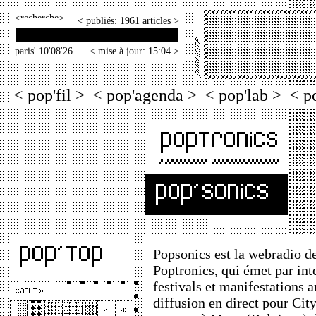
<
>
< publiés: 1961 articles >
paris' 10'08'26
< mise à jour: 15:04 >
< pop'fil >
< pop'agenda >
< pop'lab >
< p
Popsonics est la webradio de
Poptronics, qui émet par int
festivals et manifestations 
diffusion en direct pour City