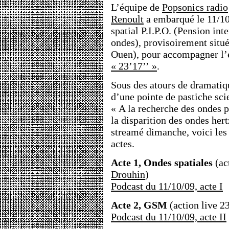
L’équipe de
Popsonics radio
Renoult
a embarqué le 11/10
spatial P.I.P.O. (Pension int
ondes), provisoirement situ
Ouen), pour accompagner l’e
« 23’17’’ »
.
Sous des atours de dramatiqu
d’une pointe de pastiche sci
« A la recherche des ondes p
la disparition des ondes hert
streamé dimanche, voici les 
actes.
Acte 1, Ondes spatiales
(ac
Drouhin
)
Podcast du 11/10/09, acte I
Acte 2, GSM
(action live 2
Podcast du 11/10/09, acte II