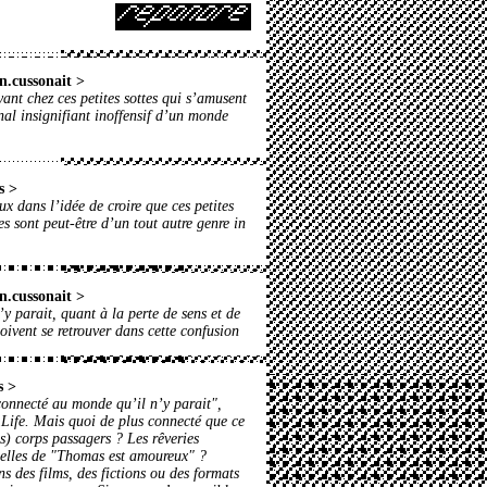
n.cussonait
>
yant chez ces petites sottes qui s’amusent
nal insignifiant inoffensif d’un monde
s
>
ux dans l’idée de croire que ces petites
es sont peut-être d’un tout autre genre in
n.cussonait
>
y parait, quant à la perte de sens et de
doivent se retrouver dans cette confusion
s
>
connecté au monde qu’il n’y parait",
 Life. Mais quoi de plus connecté que ce
s) corps passagers ? Les rêveries
celles de "Thomas est amoureux" ?
s des films, des fictions ou des formats