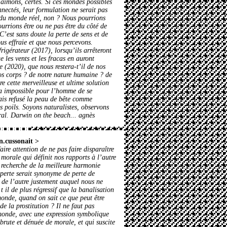
 aimons, certes. Si ces mondes possibles
nnectés, leur formulation ne serait pas
n du monde réel, non ? Nous pourrions
urrions être ou ne pas être du côté de
C’est sans doute la perte de sens et de
us effraie et que nous percevons.
rigérateur (2017), lorsqu’ils arrêteront
 les vents et les fracas en auront
e (2020), que nous restera-t’il de nos
os corps ? de notre nature humaine ? de
re cette merveilleuse et ultime solution
era impossible pour l’homme de se
s refusé la peau de bête comme
es poils. Soyons naturalistes, observons
ral. Darwin on the beach... agnès
n.cussonait
>
aire attention de ne pas faire disparaître
 morale qui définit nos rapports à l’autre
 recherche de la meilleure harmonie
 perte serait synonyme de perte de
 de l’autre justement auquel nous ne
t il de plus régressif que la banalisation
onde, quand on sait ce que peut être
de la prostitution ? Il ne faut pas
monde, avec une expression symbolique
rute et dénuée de morale, et qui suscite