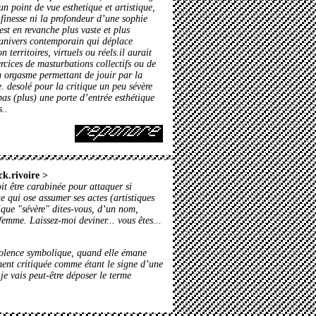
un point de vue esthetique et artistique,
 finesse ni la profondeur d’une sophie
est en revanche plus vaste et plus
 univers contemporain qui déplace
n territoires, virtuels ou réels.il aurait
rcices de masturbations collectifs ou de
n orgasme permettant de jouir par la
 desolé pour la critique un peu sévère
pas (plus) une porte d’entrée esthétique
s..
ck.rivoire
>
it être carabinée pour attaquer si
te qui ose assumer ses actes (artistiques
ique "sévère" dites-vous, d’un nom,
femme. Laissez-moi deviner... vous êtes...
iolence symbolique, quand elle émane
ent critiquée comme étant le signe d’une
 vais peut-être déposer le terme
.