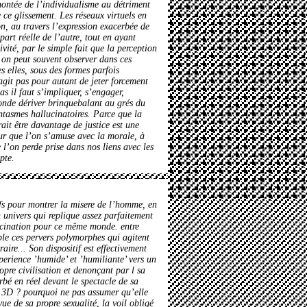
 montée de l’individualisme au détriment
e ce glissement. Les réseaux virtuels en
on, au travers l’expression exacerbée de
art réelle de l’autre, tout en ayant
ivité, par le simple fait que la perception
i on peut souvent observer dans ces
es elles, sous des formes parfois
agit pas pour autant de jeter forcement
as il faut s’impliquer, s’engager,
monde dériver brinquebalant au grés du
ntasmes hallucinatoires. Parce que la
it être davantage de justice est une
ur que l’on s’amuse avec la morale, à
 l’on perde prise dans nos liens avec les
pte.
ifs pour montrer la misere de l’homme, en
 univers qui replique assez parfaitement
fascination pour ce même monde. entre
ble ces pervers polymorphes qui agitent
aire... Son dispositif est effectivement
xperience ’humide’ et ’humiliante’ vers un
pre civilisation et denonçant par l sa
rbé en réel devant le spectacle de sa
en 3D ? pourquoi ne pas assumer qu’elle
ue de sa propre sexualité, la voil obligé