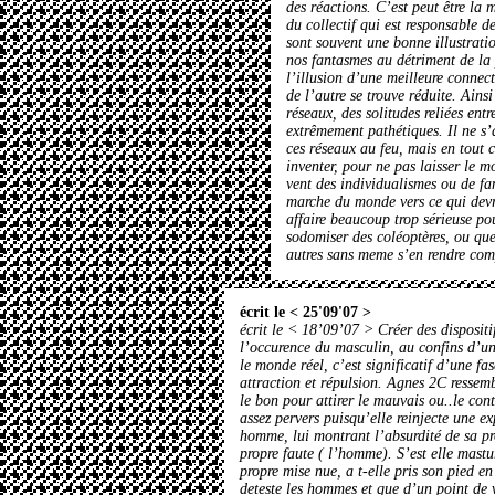
des réactions. C’est peut être la
du collectif qui est responsable d
sont souvent une bonne illustrati
nos fantasmes au détriment de la p
l’illusion d’une meilleure connect
de l’autre se trouve réduite. Ains
réseaux, des solitudes reliées entr
extrêmement pathétiques. Il ne s’
ces réseaux au feu, mais en tout c
inventer, pour ne pas laisser le 
vent des individualismes ou de fa
marche du monde vers ce qui devra
affaire beaucoup trop sérieuse po
sodomiser des coléoptères, ou que
autres sans meme s’en rendre com
écrit le < 25'09'07 >
écrit le < 18’09’07 > Créer des disposit
l’occurence du masculin, au confins d’un
le monde réel, c’est significatif d’une 
attraction et répulsion. Agnes 2C ressem
le bon pour attirer le mauvais ou..le contr
assez pervers puisqu’elle reinjecte une e
homme, lui montrant l’absurdité de sa pro
propre faute ( l’homme). S’est elle mastu
propre mise nue, a t-elle pris son pied 
deteste les hommes et que d’un point de v