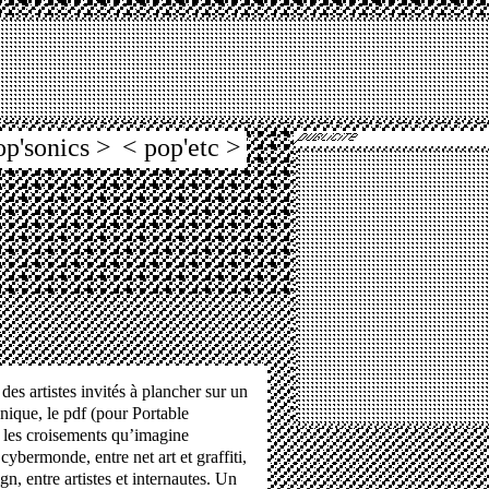
op'sonics >
< pop'etc >
des artistes invités à plancher sur un
nique, le pdf (pour Portable
es croisements qu’imagine
ybermonde, entre net art et graffiti,
n, entre artistes et internautes. Un