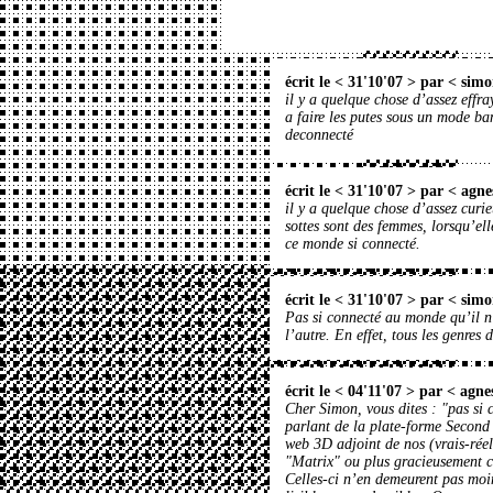
écrit le < 31'10'07 > par <
simo
il y a quelque chose d’assez effra
a faire les putes sous un mode ba
deconnecté
écrit le < 31'10'07 > par <
agne
il y a quelque chose d’assez curie
sottes sont des femmes, lorsqu’ell
ce monde si connecté.
écrit le < 31'10'07 > par <
simo
Pas si connecté au monde qu’il n’
l’autre. En effet, tous les genres 
écrit le < 04'11'07 > par <
agne
Cher Simon, vous dites : "pas si 
parlant de la plate-forme Second
web 3D adjoint de nos (vrais-réel
"Matrix" ou plus gracieusement 
Celles-ci n’en demeurent pas moin