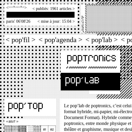
<
>
< publiés: 1961 articles >
paris' 06'08'26
< mise à jour: 15:04 >
< pop'fil >
< pop'agenda >
< pop'lab >
< p
Le pop’lab de poptronics, c’est celui 
format hybride, mi-papier, mi-électro
Document Format). Hybride comme l
poptronics, entre monde physique et c
théâtre et graphisme, musique et desig