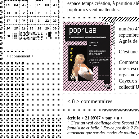
espace-temps création, à parution al
poptronics veut inattendus.
numéro 4’
septembre
Agnès de 
C’est une 
<
abonnement
>
Comment ç
une « esco
orgasme vi
Cayeux
s’
collectif
U
< 8 > commentaires
écrit le < 21'09'07 > par <
a
>
" C’est un vrai challenge dans Second Lif
fantaisiste et belle." Est-ce possible ? E
autrement que sur des modes de routine,