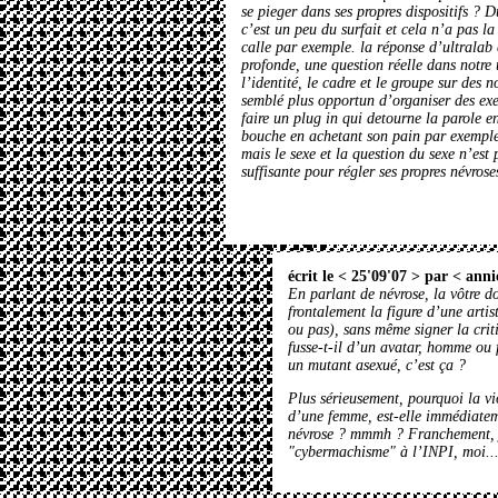
se pieger dans ses propres dispositifs ? D
c’est un peu du surfait et cela n’a pas la
calle par exemple. la réponse d’ultralab 
profonde, une question réelle dans notre
l’identité, le cadre et le groupe sur des no
semblé plus opportun d’organiser des exe
faire un plug in qui detourne la parole e
bouche en achetant son pain par exemple.
mais le sexe et la question du sexe n’est 
suffisante pour régler ses propres névrose
écrit le < 25'09'07 > par <
anni
En parlant de névrose, la vôtre do
frontalement la figure d’une artis
ou pas), sans même signer la crit
fusse-t-il d’un avatar, homme ou 
un mutant asexué, c’est ça ?
Plus sérieusement, pourquoi la v
d’une femme, est-elle immédiatem
névrose ? mmmh ? Franchement, je
"cybermachisme" à l’INPI, moi..