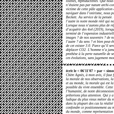
lisibles, reproductibles. Que nous
n’étaient pas par nature archi-co
victime de cette pâle applicatio
naviguer dans l’onirisme, nous po
Beckett. Au service de la pensée. 
l’autre in notre monde réel qui no
Lorsque nous n’aurons plus de réf
d’acquérir des 4x4 (2019), lorsque
terminé de l’expension industriell
images ? de nos souvenirs ? de n
l’autre ? du sens ? et bien peut-êt
de cet exister 3.0. Parce qu’il s
déplacer CO2. L’homme n’a jamai
prothèse à la perte naturelle de s
ces évolutions, sans jugement mo
écrit le < 06'11'07 > par <
simo
Chère Agnès, à mon avis, il faut f
la morale de nos observations, la
et au monde, la morale qui est la
possible du vivre ensemble. Cette
l’humanité, de notre déconnexion
prêterions plus attention. Qui y a 
ludique du plus vieux métier du m
dans la plupart des cas la réalité 
confondre ce positionnement au 
du monde, comme représentation b