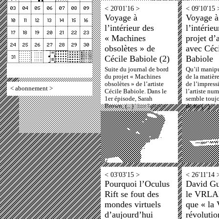
< 20'01'16 >
< 09'10'15 
Voyage à
Voyage à
l’intérieur des
l’intérie
« Machines
projet d’a
obsolètes » de
avec Céc
Cécile Babiole (2)
Babiole
Suite du journal de bord
Qu’il manip
du projet « Machines
de la matièr
obsolètes » de l’artiste
de l’impress
<
abonnement
>
Cécile Babiole. Dans le
l’artiste nu
1er épisode, Sarah
semble toujo
Brown, (...)
' lire la suite
de ne (...)
' l
< 03'03'15 >
< 26'11'14 
Pourquoi l’Oculus
David Gu
Rift se fout des
le VRLA
mondes virtuels
que « la 
d’aujourd’hui
révolutio