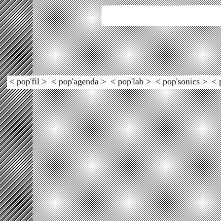
< pop'fil >
< pop'agenda >
< pop'lab >
< pop'sonics >
< 