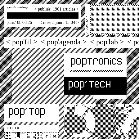
<
>
< publiés: 1961 articles >
paris' 08'08'26
< mise à jour: 15:04 >
< pop'fil >
< pop'agenda >
< pop'lab >
< p