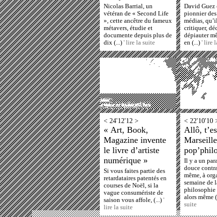
Nicolas Barrial, un
David Guez e
vétéran de « Second Life
pionnier de
», cette ancêtre du fameux
médias, qu’i
métavers, étudie et
critiquer, dé
documente depuis plus de
dépiauter m
dix (...)
' lire la suite
en (...)
' lire 
< 24'12'12 >
< 22'10'10 
« Art, Book,
Allô, t’e
Magazine invente
Marseille
le livre d’artiste
pop’phil
numérique »
Il y a un pa
douce contr
Si vous faites partie des
même, à org
retardataires patentés en
semaine de 
courses de Noël, si la
philosophie 
vague consumériste de
alors même (
saison vous affole, (...)
'
suite
lire la suite