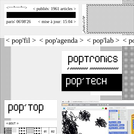
<
>
< publiés: 1961 articles >
paris' 06'08'26
< mise à jour: 15:04 >
< pop'fil >
< pop'agenda >
< pop'lab >
< p