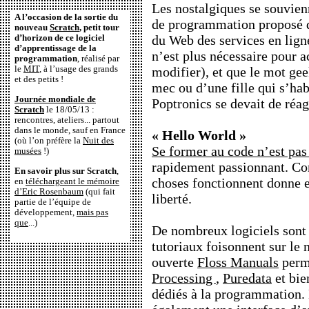
Les nostalgiques se souvien
A l’occasion de la sortie du
de programmation proposé d
nouveau
Scratch
, petit tour
du Web des services en lign
d’horizon de ce logiciel
d’apprentissage de la
n’est plus nécessaire pour a
programmation
, réalisé par
le
MIT
, à l’usage des grands
modifier), et que le mot g
et des petits !
mec ou d’une fille qui s’habi
Journée mondiale de
Poptronics se devait de réagi
Scratch
le 18/05/13 :
rencontres, ateliers... partout
dans le monde, sauf en France
« Hello World »
(où l’on préfère la
Nuit des
Se former au code n’est pas 
musées
!)
rapidement passionnant. C
En savoir plus sur Scratch
,
choses fonctionnent donne 
en
téléchargeant le mémoire
d’Eric Rosenbaum
(qui fait
liberté.
partie de l’équipe de
développement,
mais pas
que
...)
De nombreux logiciels sont 
tutoriaux foisonnent sur le 
ouverte
Floss Manuals
perme
Processing
,
Puredata
et bie
dédiés à la programmation. 