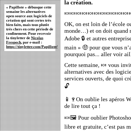
la création.
« Papillote » débusque cette
semaine les alternatives
🍬🍬🍬🍬🍬🍬🍬🍬🍬🍬🍬
open source aux logiciels de
création qui sont certes très
OK, on est loin de l’école ou
bien faits, mais tous plutôt
très chers en cette période de
monde…) et on doit quand m
confinement. Pour recevoir
Adobe 🔒 et autres entrepri
la tinyletter de
Nicolas
Frespech
, par e-mail :
main » 🤑 pour que vous n’al
https://tinyletter.com/Papillote/
pourquoi pas... aller voir ai
Cette semaine, 🍬 vous invi
alternatives avec des logicie
services ouverts, de quoi cré
🔓
📱🍷On oublie les apéros W
de lire tout ça !
🍬🖼️ Pour oublier Photosh
libre et gratuite, c’est pas m