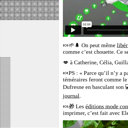
🍬🌱🌲 On peut même
libé
comme c’est chouette. Ce se
💋 à Catherine, Célia, Guil
🍬PS : « Parce qu’il n’y a p
téméraires feront comme le
Dufresne en basculant son 
journal
.
🍬🎁 Les
éditions mode con
imprimer, c’est fait avec El