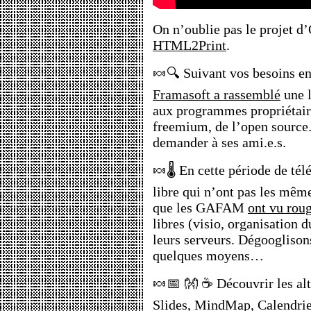
On n’oublie pas le projet d
HTML2Print
.
🍬🔍 Suivant vos besoins en
Framasoft a rassemblé
une l
aux programmes propriétai
freemium, de l’open source. 
demander à ses ami.e.s.
🍬🌡️ En cette période de télé
libre qui n’ont pas les mêm
que les GAFAM
ont vu rou
libres (visio, organisation du
leurs serveurs. Dégooglison
quelques moyens…
🍬📅 👐 ☕ Découvrir les alt
Slides, MindMap, Calendrie