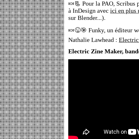
🍬📃 Pour la PAO, Scribus pe
à InDesign avec
ici en plus 
sur Blender...).
🍬😜🎯 Funky, un éditeur we
Nathalie Lawhead :
Electri
Electric Zine Maker, band