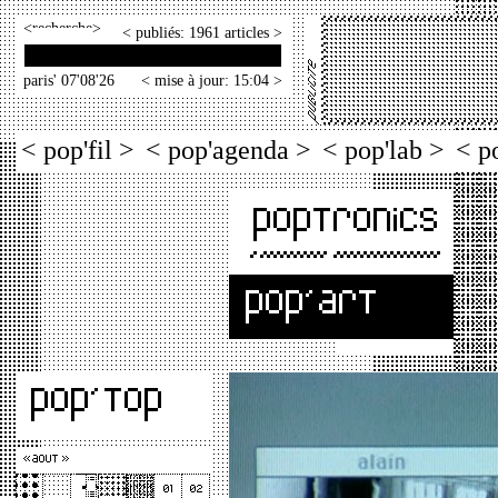
<
>
< publiés: 1961 articles >
paris' 07'08'26
< mise à jour: 15:04 >
< pop'fil >
< pop'agenda >
< pop'lab >
< p