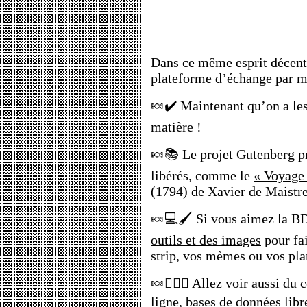
Dans ce même esprit décent
plateforme d’échange par me
🍬✔️ Maintenant qu’on a les 
matière !
🍬📚 Le projet Gutenberg pr
libérés, comme le
« Voyage
(1794) de Xavier de Maistr
🍬💻🖌️ Si vous aimez la B
outils et des images
pour fai
strip, vos mèmes ou vos pla
🍬🕵🏽‍♀️ Allez voir aussi du
ligne, bases de données libre