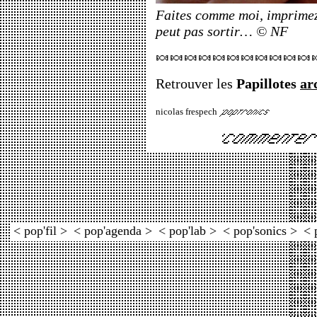
Faites comme moi, imprimez
peut pas sortir… © NF
🍬🍬🍬🍬🍬🍬🍬🍬🍬🍬🍬
Retrouver les
Papillotes
ar
nicolas frespech
< pop'fil >
< pop'agenda >
< pop'lab >
< pop'sonics >
< 