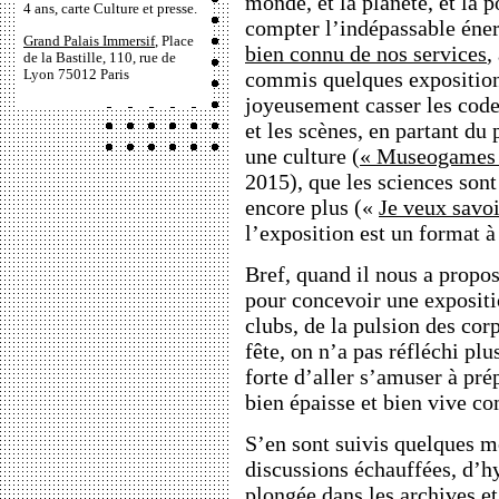
monde, et la planète, et la 
4 ans, carte Culture et presse.
compter l’indépassable éne
Grand Palais Immersif
, Place
bien connu de nos services
,
de la Bastille, 110, rue de
Lyon 75012 Paris
commis quelques exposition
joyeusement casser les code
et les scènes, en partant du 
une culture (
« Museogames
2015), que les sciences sont
encore plus («
Je veux savoi
l’exposition est un format à
Bref, quand il nous a prop
pour concevoir une expositio
clubs, de la pulsion des cor
fête, on n’a pas réfléchi plu
forte d’aller s’amuser à pré
bien épaisse et bien vive c
S’en sont suivis quelques 
discussions échauffées, d’h
plongée dans les archives et 