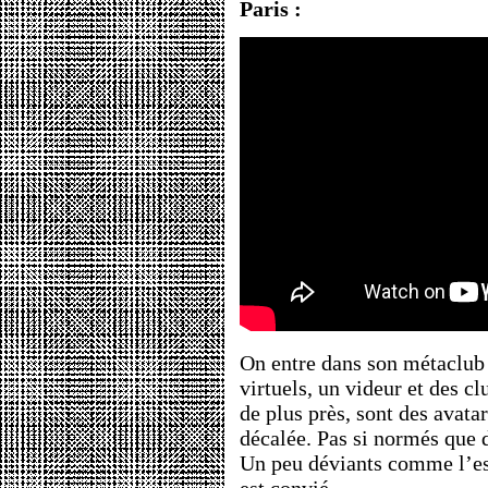
Paris :
On entre dans son métaclub 
virtuels, un videur et des cl
de plus près, sont des avata
décalée. Pas si normés que 
Un peu déviants comme l’est