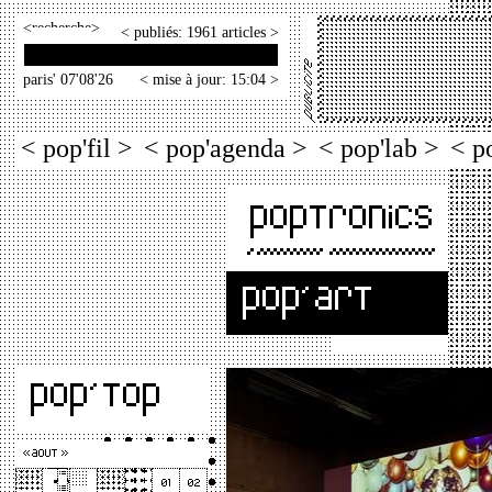
<
>
< publiés: 1961 articles >
paris' 07'08'26
< mise à jour: 15:04 >
< pop'fil >
< pop'agenda >
< pop'lab >
< p