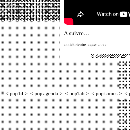
A suivre…
annick rivoire
< pop'fil >
< pop'agenda >
< pop'lab >
< pop'sonics >
< 