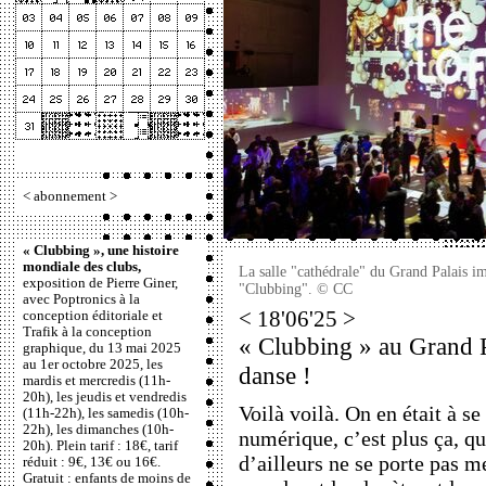
<
abonnement
>
« Clubbing », une histoire
mondiale des clubs,
La salle "cathédrale" du Grand Palais i
exposition de Pierre Giner,
"Clubbing". © CC
avec Poptronics à la
< 18'06'25 >
conception éditoriale et
Trafik à la conception
« Clubbing » au Grand P
graphique, du 13 mai 2025
au 1er octobre 2025, les
danse !
mardis et mercredis (11h-
20h), les jeudis et vendredis
Voilà voilà. On en était à se
(11h-22h), les samedis (10h-
22h), les dimanches (10h-
numérique, c’est plus ça, qu
20h). Plein tarif : 18€, tarif
d’ailleurs ne se porte pas m
réduit : 9€, 13€ ou 16€.
Gratuit : enfants de moins de