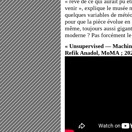
« rêve de ce qui aurait pu êt
venir », explique le musée n
quelques variables de météo
pour que la pièce évolue en
même, toujours aussi gigante
moderne ? Pas forcément l
« Unsupervised — Machine 
Refik Anadol, MoMA ; 202