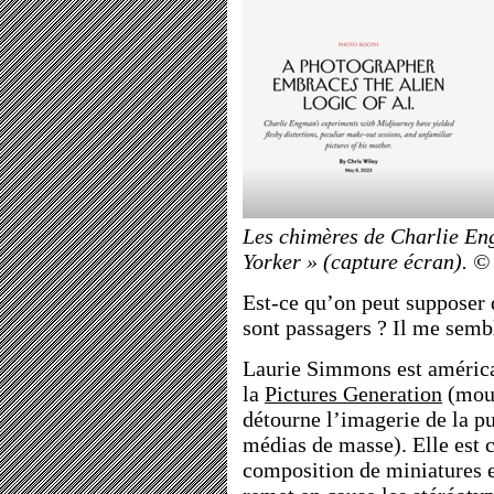
Les chimères de Charlie E
Yorker » (capture écran). 
Est-ce qu’on peut supposer 
sont passagers ? Il me semb
Laurie Simmons est américa
la
Pictures Generation
(mouv
détourne l’imagerie de la pu
médias de masse). Elle est 
composition de miniatures e