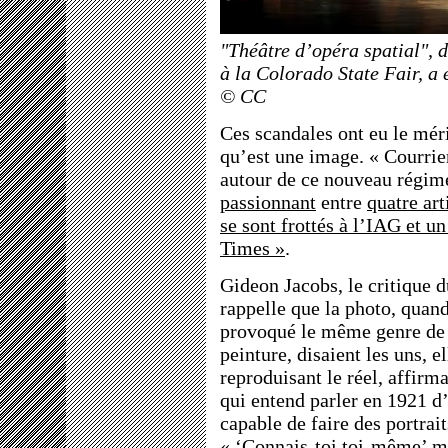
"Théâtre d’opéra spatial", 
à la Colorado State Fair, a 
© CC
Ces scandales ont eu le méri
qu’est une image. « Courrier
autour de ce nouveau régim
passionnant
entre
quatre art
se sont frottés à l’IAG et u
Times »
.
Gideon Jacobs, le critique 
rappelle que la photo, quand
provoqué le même genre de dé
peinture, disaient les uns, e
reproduisant le réel, affirm
qui entend parler en 1921 
capable de faire des portrai
« ‘Connais-toi toi-même’ m