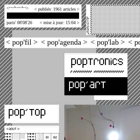
<
>
< publiés: 1961 articles >
paris' 08'08'26
< mise à jour: 15:04 >
< pop'fil >
< pop'agenda >
< pop'lab >
< p