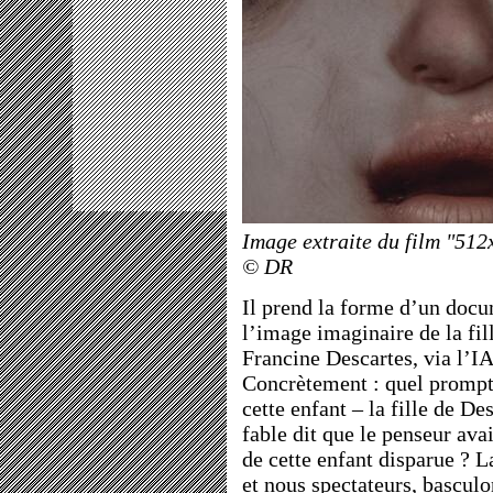
Image extraite du film "51
© DR
Il prend la forme d’un docu
l’image imaginaire de la fil
Francine Descartes, via l’IA
Concrètement : quel prompt 
cette enfant – la fille de De
fable dit que le penseur ava
de cette enfant disparue ? La
et nous spectateurs, bascul