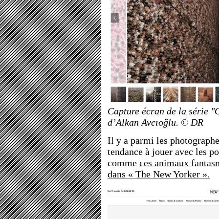
Capture écran de la série 
d’Alkan Avcıoğlu. © DR
Il y a parmi les photograph
tendance à jouer avec les po
comme
ces animaux fantas
dans « The New Yorker ».