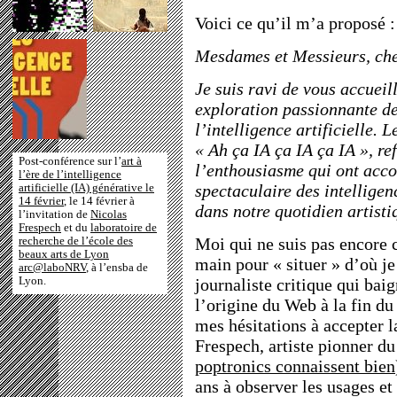
Voici ce qu’il m’a proposé :
Mesdames et Messieurs, cher
Je suis ravi de vous accueil
exploration passionnante de 
l’intelligence artificielle. L
« Ah ça IA ça IA ça IA », re
Post-conférence sur l’
art à
l’enthousiasme qui ont acc
l’ère de l’intelligence
spectaculaire des intelligen
artificielle (IA) générative le
14 février
, le 14 février à
dans notre quotidien artisti
l’invitation de
Nicolas
Frespech
et du
laboratoire de
Moi qui ne suis pas encore c
recherche de l’école des
beaux arts de Lyon
main pour « situer » d’où je 
arc@laboNRV
, à l’ensba de
Lyon.
journaliste critique qui bai
l’origine du Web à la fin du 
mes hésitations à accepter l
Frespech, artiste pionner du
poptronics connaissent bien
ans à observer les usages et 