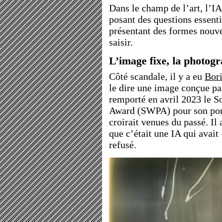
Dans le champ de l’art, l’IA
posant des questions essenti
présentant des formes nouvel
saisir.
L’image fixe, la photog
Côté scandale, il y a eu
Bor
le dire une image conçue par
remporté en avril 2023 le 
Award (SWPA) pour son por
croirait venues du passé. Il 
que c’était une IA qui avait 
refusé.