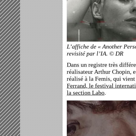
L’affiche de « Another Pers
revisité par l’IA. © DR
Dans un registre très différ
réalisateur Arthur Chopin, 
réalisé à la Femis, qui vien
Ferrand, le festival interna
la section Labo
.