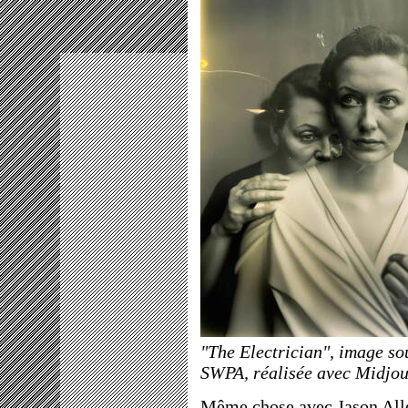
"The Electrician", image s
SWPA, réalisée avec Midjou
Même chose avec
Jason All