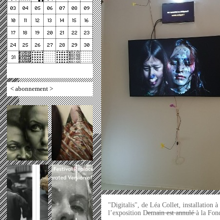
<
abonnement
>
"Digitalis", de Léa Collet, installation 
l’exposition D̶e̶m̶a̶i̶n̶ ̶e̶s̶t̶ ̶a̶n̶n̶u̶l̶é̶ 