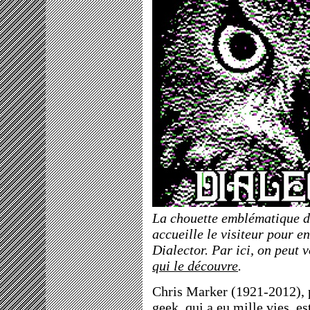
La chouette emblématique d
accueille le visiteur pour 
Dialector. Par ici, on peut 
qui le découvre
.
Chris Marker (1921-2012), p
geek, qui a eu mille vies, e