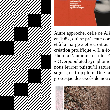
Autre approche, celle de
Al
en 1982, qui se présente c
et à la marge » et « croit a
création prolifique ». Il a 
Photo à l’automne dernier.
« Overpopulated symphonies 
nous leurrer puisqu’il satu
signes, de trop plein. Une f
grotesque des excès de not