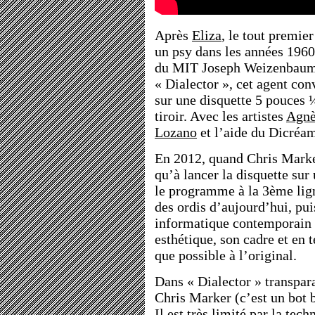
Après
Eliza
, le tout premie
un psy dans les années 1960
du MIT Joseph Weizenbaum,
« Dialector », cet agent con
sur une disquette 5 pouces ¼
tiroir. Avec les artistes
Agnè
Lozano
et l’aide du Dicréam
En 2012, quand Chris Marker
qu’à lancer la disquette sur 
le programme à la 3ème lign
des ordis d’aujourd’hui, pui
informatique contemporain 
esthétique, son cadre et en t
que possible à l’original.
Dans « Dialector » transpara
Chris Marker (c’est un bot 
Il est très limité par la tec