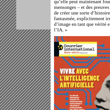
qu’elle peut maintenant fou
mensonges – et des preuves 
de créer une sorte d’histoire
fantasmée, explicitement irré
d’image en tant que vérité e
l’IA. »