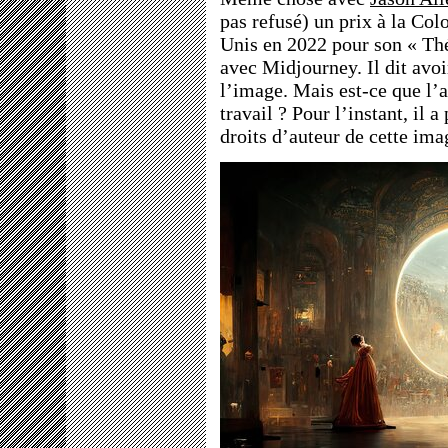
pas refusé) un prix à la Col
Unis en 2022 pour son « Théâ
avec Midjourney. Il dit avoir
l’image. Mais est-ce que l’a
travail ? Pour l’instant, il a
droits d’auteur de cette ima