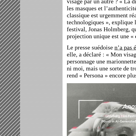
visage par un autre ? « La di
les masques et l’authenticit
classique est urgemment réa
technologiques », explique l
festival, Jonas Holmberg, q
projection unique est une « 
Le presse suédoise
n’a pas 
elle, a déclaré : « Mon visa
personnage une marionnette
ni moi, mais une sorte de t
rend « Persona » encore plus