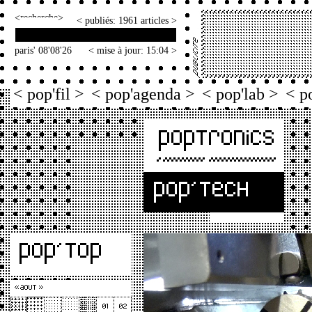
<
>
< publiés: 1961 articles >
paris' 08'08'26
< mise à jour: 15:04 >
< pop'fil >
< pop'agenda >
< pop'lab >
< p