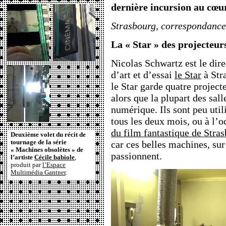
dernière incursion au cœur
Strasbourg, correspondance
La « Star » des projecteu
Nicolas Schwartz est le dir
d’art et d’essai
le Star
à Str
le Star garde quatre projec
alors que la plupart des sall
numérique. Ils sont peu uti
tous les deux mois, ou à l’
du film fantastique de Stra
Deuxième volet du récit de
tournage de la série
car ces belles machines, sur 
« Machines obsolètes » de
passionnent.
l’artiste
Cécile babiole
,
produit par
l’Espace
Multimédia Gantner
.