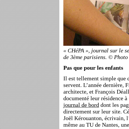
« CHéPA », journal sur le s
de 3ème parisiens. © Photo 
Pas que pour les enfants
Il est tellement simple que 
servent. L’année dernière, 
architecte, et François Déal
documenté leur résidence à
journal de bord
dont les pag
directement sur leur site. C
Joël Kérouanton, écrivain, 
même au TU de Nantes, une 