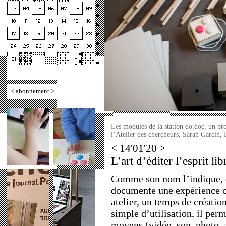
<
abonnement
>
Les modules de la station do.doc, un p
l’Atelier des chercheurs, Sarah Garcin,
< 14'01'20 >
L’art d’éditer l’esprit li
Comme son nom l’indique,
documente une expérience co
atelier, un temps de création
simple d’utilisation, il perm
moyens (vidéo, son, photo, a