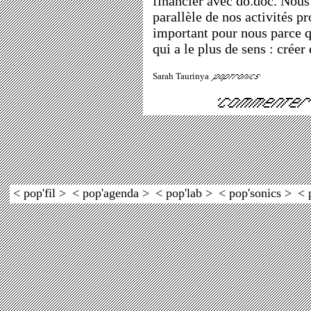
financier avec do.doc. Nou
parallèle de nos activités p
important pour nous parce qu
qui a le plus de sens : crée
Sarah Taurinya
< pop'fil >
< pop'agenda >
< pop'lab >
< pop'sonics >
< 