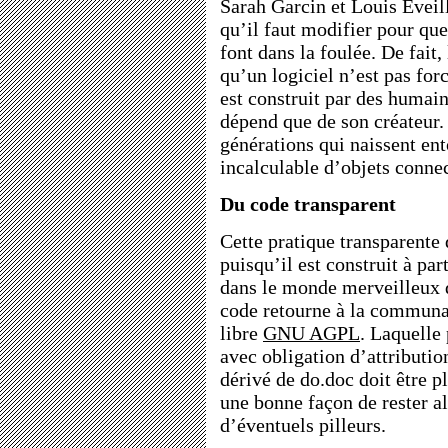
Sarah Garcin et Louis Éveil
qu’il faut modifier pour que 
font dans la foulée. De fait
qu’un logiciel n’est pas for
est construit par des humain
dépend que de son créateur.
générations qui naissent en
incalculable d’objets conne
Du code transparent
Cette pratique transparente 
puisqu’il est construit à pa
dans le monde merveilleux d
code retourne à la commun
libre
GNU AGPL
. Laquelle
avec obligation d’attribution
dérivé de do.doc doit être p
une bonne façon de rester al
d’éventuels pilleurs.