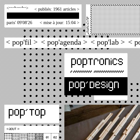
<
>
< publiés: 1961 articles >
paris' 09'08'26
< mise à jour: 15:04 >
< pop'fil >
< pop'agenda >
< pop'lab >
< p