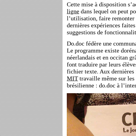
Cette mise à disposition s
ligne
dans lequel on peut po
l’utilisation, faire remonter
dernières expériences faites
suggestions de fonctionnal
Do.doc fédère une communau
Le programme existe doréna
néerlandais et en occitan gr
font traduire par leurs élèv
fichier texte. Aux dernières
MIT
travaille même sur les 
brésilienne : do.doc à l’inte