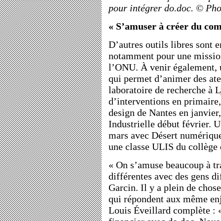
pour intégrer do.doc. © Pho
« S’amuser à créer du co
D’autres outils libres sont 
notamment pour une mission
l’ONU. À venir également, 
qui permet d’animer des ate
laboratoire de recherche à 
d’interventions en primaire,
design de Nantes en janvier,
Industrielle début février. 
mars avec Désert numérique 
une classe ULIS du collège 
« On s’amuse beaucoup à tra
différentes avec des gens di
Garcin. Il y a plein de chose
qui répondent aux même en
Louis Éveillard complète : 