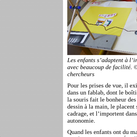
Les enfants s’adaptent à l’in
avec beaucoup de facilité. 
chercheurs
Pour les prises de vue, il ex
dans un fablab, dont le boît
la souris fait le bonheur des
dessin à la main, le placent 
cadrage, et l’importent dans 
autonomie.
Quand les enfants ont du m