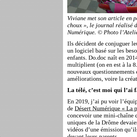
Viviane met son article en 
choux », le journal réalisé 
Numérique. © Photo l’Ateli
Ils décident de conjuguer le
un logiciel basé sur les beso
enfants. Do.doc naît en 2014
multiplient (on en est à la 8
nouveaux questionnements 
améliorations, voire la créa
La télé, c’est moi qui l’ai f
En 2019, j’ai pu voir l’équip
de
Désert Numérique « La pe
concevoir une mini-chaîne de
uniques de la Drôme devaien
vidéos d’une émission qu’ils
devant leurs parents.