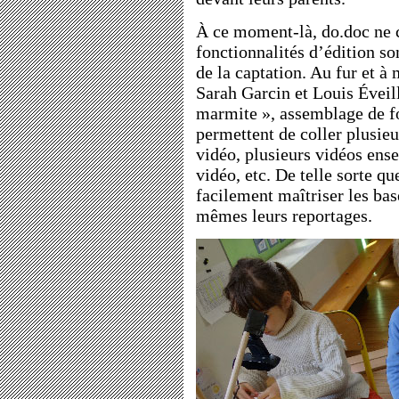
À ce moment-là, do.doc ne 
fonctionnalités d’édition s
de la captation. Au fur et à 
Sarah Garcin et Louis Éveil
marmite », assemblage de fo
permettent de coller plusie
vidéo, plusieurs vidéos ens
vidéo, etc. De telle sorte qu
facilement maîtriser les bas
mêmes leurs reportages.