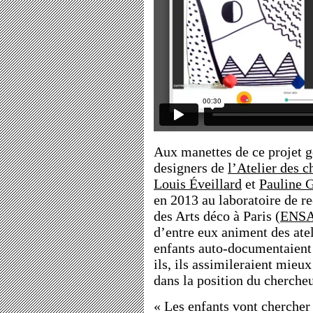
Aux manettes de ce projet gé
designers de
l’Atelier des c
Louis Éveillard
et
Pauline G
en 2013 au laboratoire de r
des Arts déco à Paris (
ENS
d’entre eux animent des ateli
enfants auto-documentaient 
ils, ils assimileraient mieux 
dans la position du chercheu
« Les enfants vont cherche