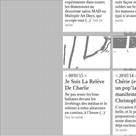
expérimente dans toutes
ruée façon o
les dimensions au
soldes sur le
deuxième salon MAD ou
les maisons 
Multiple Art Days, qui
(qui n’avaien
occupe tout (...)
' lire la
suite
suite
< 09'01'15 >
< 20'05'14 
Je Suis La Relève
Chérie (e
De Charlie
un pop’l
manifest
Ne pas rester les bras
ballants devant les
Christop
liveblogs des médias et le
L’occasion é
robinet à infos aléatoires
belle, et le 
en continu, à l’heure (...)
'
proposition 
lire la suite
notre directe
déjà enclench
la suite