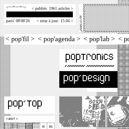
<
>
< publiés: 1961 articles >
paris' 08'08'26
< mise à jour: 15:04 >
< pop'fil >
< pop'agenda >
< pop'lab >
< p