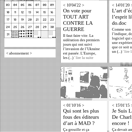
< 10'04'22 >
< 14'01'20 
On vote pour
L’art d’éd
TOUT ART
l’esprit l
CONTRE LA
do.doc
GUERRE
Comme son
l’indique, d
Il faut faire vite. La
logiciel qu
sidération des premiers
une expérien
jours qui ont suivi
que ce soit u
l’invasion de l’Ukraine
un (...)
' lire 
<
abonnement
>
est passée. L’Europe,
les (...)
' lire la suite
< 01'10'16 >
< 15'01'15 
Qui sont les plus
Je Suis 
fous des éditeurs
De Charl
d’art à MAD ?
encore !
Ça grouille et ça
Ça devait arr