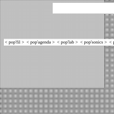
< pop'fil >
< pop'agenda >
< pop'lab >
< pop'sonics >
< 