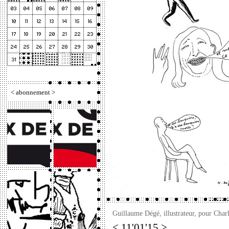
<
abonnement
>
Guillaume Dégé, illustrateur, pour Charl
< 11'01'15 >