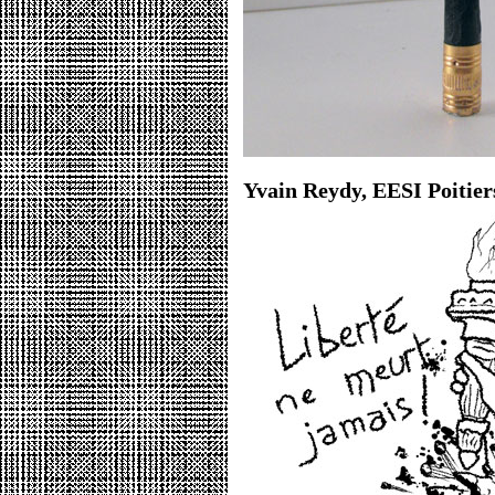
Yvain Reydy, EESI Poitier