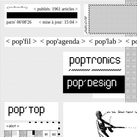
<
>
< publiés: 1961 articles >
paris' 06'08'26
< mise à jour: 15:04 >
< pop'fil >
< pop'agenda >
< pop'lab >
< p