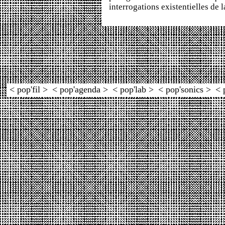
interrogations existentielles de 
< pop'fil >
< pop'agenda >
< pop'lab >
< pop'sonics >
< 