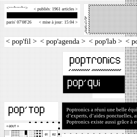
<
>
< publiés: 1961 articles >
paris' 07'08'26
< mise à jour: 15:04 >
< pop'fil >
< pop'agenda >
< pop'lab >
< p
Poptronics a réuni une belle équ
d’experts, d’aides ponctuelles, a
Poptronics existe aussi grâce à e