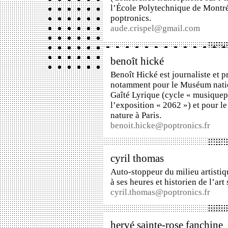
l’École Polytechnique de Montré
poptronics.
aude.crispel@gmail.com
benoît hické
Benoît Hické est journaliste et 
notamment pour le
Muséum natio
Gaîté Lyrique (
cycle « musiquep
l’exposition « 2062 »
) et pour l
nature
à Paris.
benoit.hicke@poptronics.fr
cyril thomas
Auto-stoppeur du milieu artisti
à ses heures et historien de l’art
cyril.thomas@poptronics.fr
hervé sainte-rose fanchine