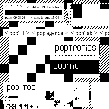
<
>
< publiés: 1961 articles >
paris' 09'08'26
< mise à jour: 15:04 >
< pop'fil >
< pop'agenda >
< pop'lab >
< p