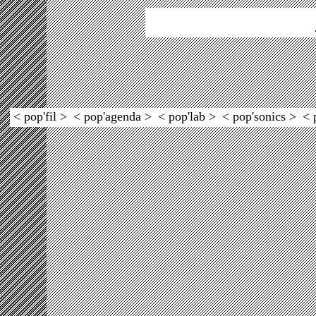
< pop'fil >
< pop'agenda >
< pop'lab >
< pop'sonics >
< 