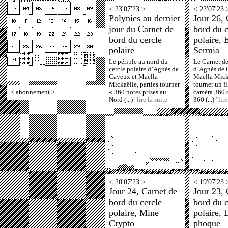
< 23'07'23 >
< 22'07'23 
Polynies au dernier
Jour 26, 
jour du Carnet de
bord du c
bord du cercle
polaire, 
polaire
Sermia
Le périple au nord du
Le Carnet d
cercle polaire d’Agnès de
d’Agnès de 
Cayeux et Maëlla
Maëlla Micka
Mickaëlle, parties tourner
tourner un f
<
abonnement
>
« 360 notes prises au
caméra 360 c
Nord (...)
' lire la suite
360 (...)
' lir
< 20'07'23 >
< 19'07'23 
Jour 24, Carnet de
Jour 23, 
bord du cercle
bord du c
polaire, Mine
polaire, 
Crypto
phoque