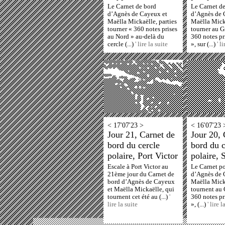
Le Carnet de bord
Le Carnet d
d’Agnès de Cayeux et
d’Agnès de 
Maëlla Mickaëlle, parties
Maëlla Micka
tourner « 360 notes prises
tourner au 
au Nord » au-delà du
360 notes pr
cercle (...)
' lire la suite
», sur (...)
' l
< 17'07'23 >
< 16'07'23 
Jour 21, Carnet de
Jour 20, 
bord du cercle
bord du c
polaire, Port Victor
polaire, S
Escale à Port Victor au
Le Carnet p
21ème jour du Carnet de
d’Agnès de 
bord d’Agnès de Cayeux
Maëlla Mick
et Maëlla Mickaëlle, qui
tournent au
tournent cet été au (...)
'
360 notes pr
lire la suite
», (...)
' lire l