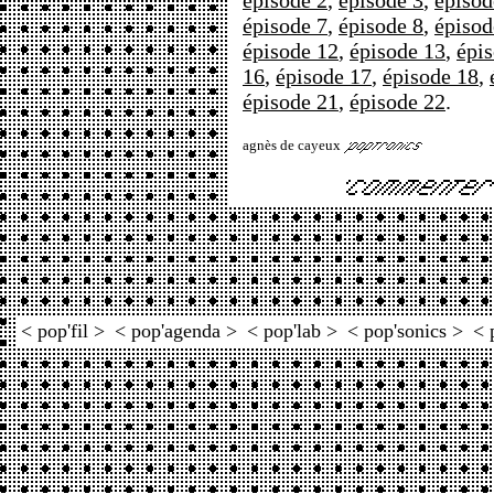
épisode 2
,
épisode 3
,
épisod
épisode 7
,
épisode 8
,
épisod
épisode 12
,
épisode 13
,
épi
16
,
épisode 17
,
épisode 18
,
épisode 21
,
épisode 22
.
agnès de cayeux
< pop'fil >
< pop'agenda >
< pop'lab >
< pop'sonics >
< 