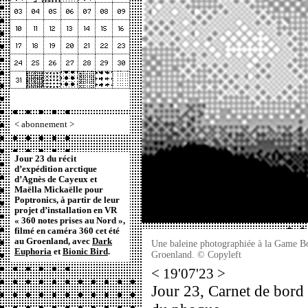
<
abonnement
>
Jour 23 du récit
d’expédition arctique
d’Agnès de Cayeux et
Maëlla Mickaëlle pour
Poptronics, à partir de leur
projet d’installation en VR
« 360 notes prises au Nord »,
filmé en caméra 360 cet été
au Groenland, avec
Dark
Une baleine photographiée à la Game Boy
Euphoria
et
Bionic Bird
.
Groenland. © Copyleft
< 19'07'23 >
Jour 23, Carnet de bord 