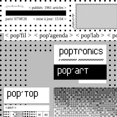
<
>
< publiés: 1961 articles >
paris' 07'08'26
< mise à jour: 15:04 >
< pop'fil >
< pop'agenda >
< pop'lab >
< p