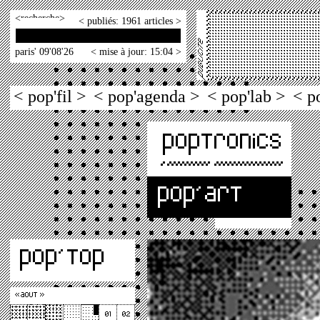
<
>
< publiés: 1961 articles >
paris' 09'08'26
< mise à jour: 15:04 >
< pop'fil >
< pop'agenda >
< pop'lab >
< p