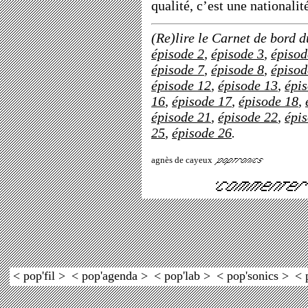
qualité, c’est une nationalit
(Re)lire le Carnet de bord d
épisode 2
,
épisode 3
,
épisod
épisode 7
,
épisode 8
,
épisod
épisode 12
,
épisode 13
,
épi
16
,
épisode 17
,
épisode 18
,
épisode 21
,
épisode 22
,
épi
25
,
épisode 26
.
agnès de cayeux
< pop'fil >
< pop'agenda >
< pop'lab >
< pop'sonics >
< 