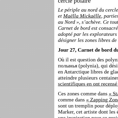
cercle polaire
Le périple au nord du cercle
et
Maëlla Mickaëlle
, partie
au Nord », s’achève. Ce tou
Carnet de bord est consacr
adopté par les explorateurs
désigner les zones libres de
Jour 27, Carnet de bord du
Où il est question des polyn
полынья (polynia), qui dési
en Antarctique libres de gla
atteindre plusieurs centaine
scientifiques en ont recensé
Ces zones comme dans
« St
comme dans
« Zapping Zone
sont un tremplin pour déplo
Marker, cet artiste dont les 
une inspiration pour ce proj