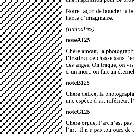
Notre façon de boucler la bo
hanté d’imaginaire.
(liminaires)
noteA125
Chère amour, la photographie
l’instinct de chasse sans l’e
des anges. On traque, on vise
d’un mort, on fait un éternel
noteB125
Chère délice, la photograph
une espèce d’art inférieur, l’
noteC125
Chère orgue, l’art n’est pas 
l’art. Il n’a pas toujours de