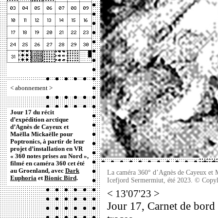
<
abonnement
>
Jour 17 du récit
d’expédition arctique
d’Agnès de Cayeux et
Maëlla Mickaëlle pour
Poptronics, à partir de leur
projet d’installation en VR
« 360 notes prises au Nord »,
filmé en caméra 360 cet été
au Groenland, avec
Dark
La caméra 360° d’Agnès de Cayeux et Maë
Euphoria
et
Bionic Bird
.
Icefjord Sermermiut, été 2023. © Copyl
< 13'07'23 >
Jour 17, Carnet de bord d