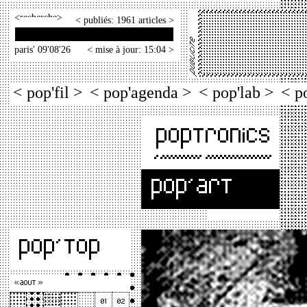
<
>
< publiés: 1961 articles >
paris' 09'08'26
< mise à jour: 15:04 >
< pop'fil >
< pop'agenda >
< pop'lab >
< p