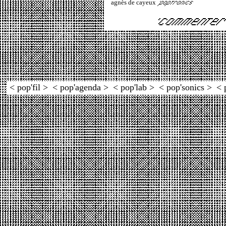
agnès de cayeux
< pop'fil >
< pop'agenda >
< pop'lab >
< pop'sonics >
< 