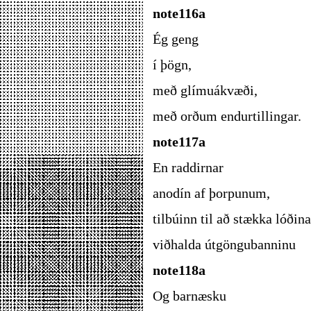
note116a
Ég geng
í þögn,
með glímuákvæði,
með orðum endurtillingar.
note117a
En raddirnar
anodín af þorpunum,
tilbúinn til að stækka lóðina
viðhalda útgöngubanninu
note118a
Og barnæsku