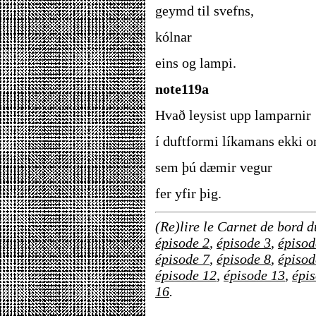
geymd til svefns,
kólnar
eins og lampi.
note119a
Hvað leysist upp lamparnir
í duftformi líkamans ekki o
sem þú dæmir vegur
fer yfir þig.
(Re)lire le Carnet de bord d
épisode 2
,
épisode 3
,
épisod
épisode 7
,
épisode 8
,
épisod
épisode 12
,
épisode 13
,
épi
16
.