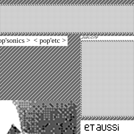
op'sonics >
< pop'etc >