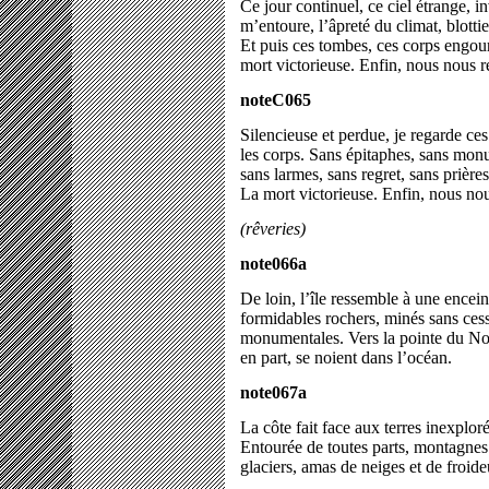
Ce jour continuel, ce ciel étrange, i
m’entoure, l’âpreté du climat, blott
Et puis ces tombes, ces corps engour
mort victorieuse. Enfin, nous nous 
noteC065
Silencieuse et perdue, je regarde ces
les corps. Sans épitaphes, sans monu
sans larmes, sans regret, sans prière
La mort victorieuse. Enfin, nous no
(rêveries)
note066a
De loin, l’île ressemble à une enceint
formidables rochers, minés sans cesse
monumentales. Vers la pointe du Nor
en part, se noient dans l’océan.
note067a
La côte fait face aux terres inexplor
Entourée de toutes parts, montagnes
glaciers, amas de neiges et de froide