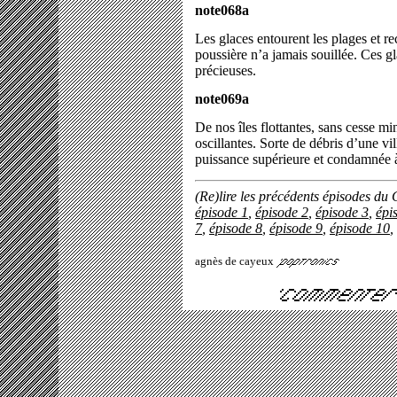
note068a
Les glaces entourent les plages et r
poussière n’a jamais souillée. Ces 
précieuses.
note069a
De nos îles flottantes, sans cesse m
oscillantes. Sorte de débris d’une vil
puissance supérieure et condamnée à 
(Re)lire les précédents épisodes du 
épisode 1
,
épisode 2
,
épisode 3
,
épi
7
,
épisode 8
,
épisode 9
,
épisode 10
,
agnès de cayeux