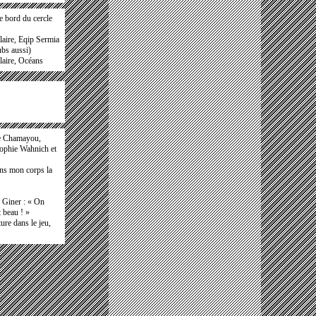
e bord du cercle
laire, Eqip Sermia
ubs aussi)
laire, Océans
e Chamayou,
Sophie Wahnich et
ans mon corps la
e Giner : « On
t beau ! »
ure dans le jeu,