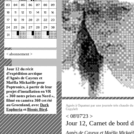
<
abonnement
>
Jour 12 du récit
d’expédition arctique
d’Agnès de Cayeux et
Maëlla Mickaëlle pour
Poptronics, à partir de leur
projet d’installation en VR
« 360 notes prises au Nord »,
filmé en caméra 360 cet été
au Groenland, avec
Dark
Agnès à Oqaatsut par une journée très chaude du
Copyleft
Euphoria
et
Bionic Bird
.
< 08'07'23 >
Jour 12, Carnet de bord d
Agnès de Cayeux
et
Maëlla Mickaël