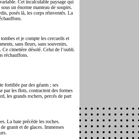
nvariable. Cet incalculable paysage qui
ie sous un énorme manteau de soupirs.
dis, posés là, les corps réinventés. La
réchauffons.
 tombes et je compte les cercueils et
ments, sans fleurs, sans souvenirs,
s. Ce cimetière désolé. Celui de l’oubli.
us réchauffons.
e fortifiée par des géants ; ses
 par les flots, contractent des formes
d, les grands rochers, percés de part
ées. La baie précède les roches.
 de granit et de glaces. Immenses
urs.