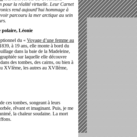
m pour la réalité virtuelle. Leur Carnet
tronics rend aujourd’hui hommage à
voir parcouru la mer arctique au sein
urs.
 polaire, Léonie
eptionnel du «
Voyage d’une femme au
839, à 19 ans, elle monte à bord du
uillage dans la baie de la Madeleine,
ographiée sur laquelle elle découvre
dans des tombes, des cairns, ou bien à
 au XVIème, les autres au XVIIème,
 de ces tombes, songeant à leurs
orbée, rêvant et imaginant. Puis, je me
réanimé, la chaleur soudaine. La mort
ffons.