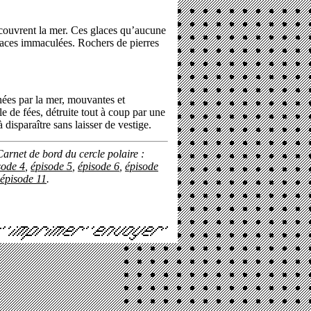
ecouvrent la mer. Ces glaces qu’aucune
glaces immaculées. Rochers de pierres
inées par la mer, mouvantes et
le de fées, détruite tout à coup par une
disparaître sans laisser de vestige.
Carnet de bord du cercle polaire :
sode 4
,
épisode 5
,
épisode 6
,
épisode
épisode 11
.