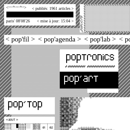
<
>
< publiés: 1961 articles >
paris' 08'08'26
< mise à jour: 15:04 >
< pop'fil >
< pop'agenda >
< pop'lab >
< p