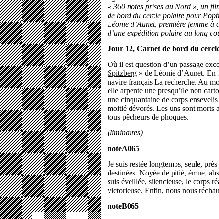
« 360 notes prises au Nord », un fil
de bord du cercle polaire pour Pop
Léonie d’Aunet, première femme à a
d’une expédition polaire au long co
Jour 12, Carnet de bord du cercle
Où il est question d’un passage exc
Spitzberg
» de Léonie d’Aunet. En 1
navire français La recherche. Au mo
elle arpente une presqu’île non cart
une cinquantaine de corps ensevelis 
moitié dévorés. Les uns sont morts
tous pêcheurs de phoques.
(liminaires)
noteA065
Je suis restée longtemps, seule, près
destinées. Noyée de pitié, émue, abs
suis éveillée, silencieuse, le corps 
victorieuse. Enfin, nous nous réchau
noteB065