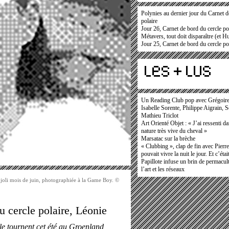
Polynies au dernier jour du Carnet d
polaire
Jour 26, Carnet de bord du cercle po
Métavers, tout doit disparaître (et H
Jour 25, Carnet de bord du cercle po
Un Reading Club pop avec Grégoir
Isabelle Sorente, Philippe Aigrain, 
Mathieu Triclot
Art Orienté Objet : « J’ai ressenti d
nature très vive du cheval »
Marsatac sur la brèche
« Clubbing », clap de fin avec Pierr
pouvait vivre la nuit le jour. Et c’étai
Papillote infuse un brin de permacult
l’art et les réseaux
 joli mois de juin, photographiée à la Game Boy. ©
u cercle polaire, Léonie
le
tournent cet été au Groenland