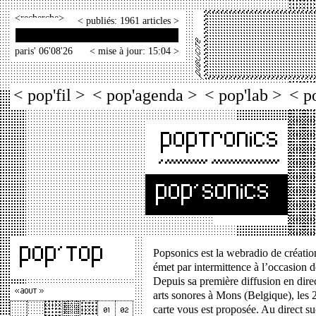
<
>
< publiés: 1961 articles >
paris' 06'08'26
< mise à jour: 15:04 >
< pop'fil >
< pop'agenda >
< pop'lab >
< p
Popsonics est la webradio de créatio
émet par intermittence à l’occasion d
Depuis sa première diffusion en direc
arts sonores à Mons (Belgique), les 2
carte vous est proposée. Au direct su