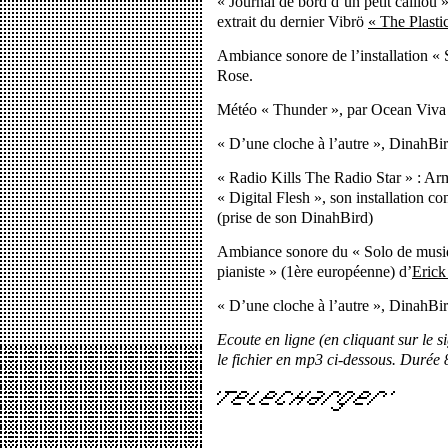
« Journal de bord d’un petit caillou 
extrait du dernier Vibrö
« The Plastic
Ambiance sonore de l’installation « 
Rose.
Météo « Thunder », par Ocean Viva 
« D’une cloche à l’autre », DinahBi
« Radio Kills The Radio Star » : A
« Digital Flesh », son installation c
(prise de son DinahBird)
Ambiance sonore du « Solo de musiq
pianiste » (1ère européenne) d’
Erick
« D’une cloche à l’autre », DinahBi
Ecoute en ligne (en cliquant sur le s
le fichier en mp3 ci-dessous. Durée