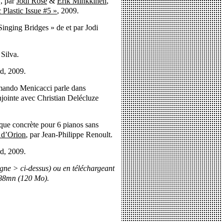
», par
Jodi Rose
&
Erik Minkkinen
,
 Plastic Issue #5 »
, 2009.
Singing Bridges » de et par Jodi
Silva.
rd, 2009.
rmando Menicacci parle dans
onjointe avec Christian Delécluze
ue concrète pour 6 pianos sans
 d’Orion
, par Jean-Philippe Renoult.
rd, 2009.
igne > ci-dessus) ou en téléchargeant
 88mn (120 Mo).