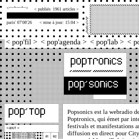
<
>
< publiés: 1961 articles >
paris' 07'08'26
< mise à jour: 15:04 >
< pop'fil >
< pop'agenda >
< pop'lab >
< p
Popsonics est la webradio de
Poptronics, qui émet par int
festivals et manifestations 
diffusion en direct pour City