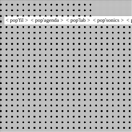
< pop'fil >
< pop'agenda >
< pop'lab >
< pop'sonics >
< 