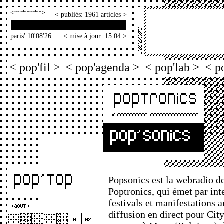
<
>
< publiés: 1961 articles >
paris' 10'08'26
< mise à jour: 15:04 >
< pop'fil >
< pop'agenda >
< pop'lab >
< p
Popsonics est la webradio de
Poptronics, qui émet par int
festivals et manifestations 
diffusion en direct pour City