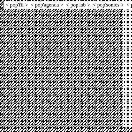
< pop'fil >
< pop'agenda >
< pop'lab >
< pop'sonics >
< 