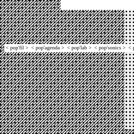
< pop'fil >
< pop'agenda >
< pop'lab >
< pop'sonics >
< 