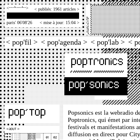
<
>
< publiés: 1961 articles >
paris' 06'08'26
< mise à jour: 15:04 >
< pop'fil >
< pop'agenda >
< pop'lab >
< p
Popsonics est la webradio de
Poptronics, qui émet par int
festivals et manifestations 
diffusion en direct pour City