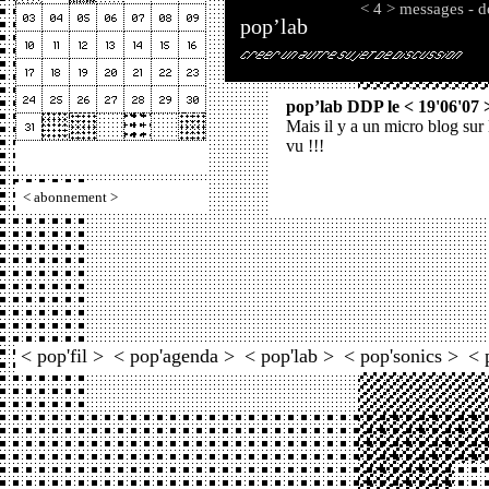
< 4 > messages - d
pop’lab
pop’lab DDP le < 19'06'07 
Mais il y a un micro blog sur 
vu !!!
<
abonnement
>
< pop'fil >
< pop'agenda >
< pop'lab >
< pop'sonics >
< 