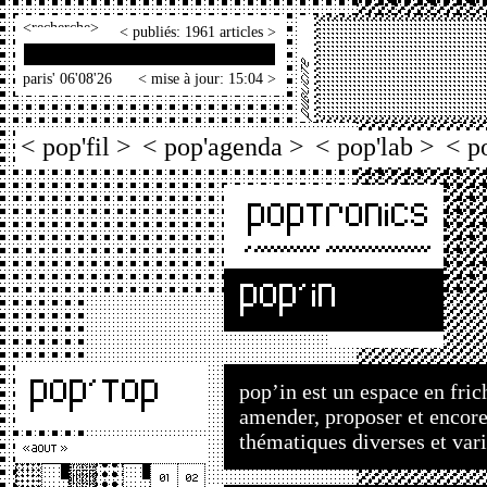
<
>
< publiés: 1961 articles >
paris' 06'08'26
< mise à jour: 15:04 >
< pop'fil >
< pop'agenda >
< pop'lab >
< p
pop’in est un espace en frich
amender, proposer et encore
thématiques diverses et vari