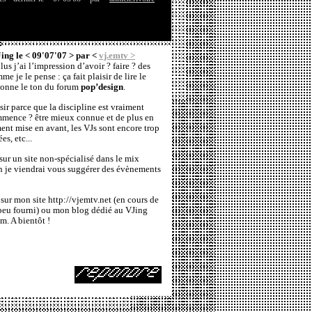
ing le < 09'07'07 > par <
vj.emtv >
us j’ai l’impression d’avoir ? faire ? des
e je le pense : ça fait plaisir de lire le
 donne le ton du forum
pop’design
.
isir parce que la discipline est vraiment
mmence ? être mieux connue et de plus en
ment mise en avant, les VJs sont encore trop
es, etc...
t sur un site non-spécialisé dans le mix
on je viendrai vous suggérer des évènements
 sur mon site
http://vjemtv.net
(en cours de
 peu fourni) ou mon blog dédié au VJing
om
. A bientôt !