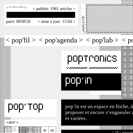
<
>
< publiés: 1961 articles >
paris' 08'08'26
< mise à jour: 15:04 >
< pop'fil >
< pop'agenda >
< pop'lab >
< p
pop’in est un espace en friche, à
proposer et encore s’engueuler 
et variées.
< 19 > message