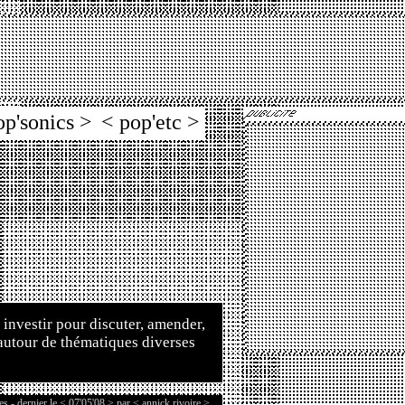
op'sonics >
< pop'etc >
 investir pour discuter, amender,
autour de thématiques diverses
s - dernier le < 07'05'08 > par <
annick.rivoire
>