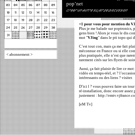
pop’net
+1 pour vous pour mention du VJ
Plus je me balade sur poptronics, pl
gens bien ! Alors je vous le dis comm
mot "
VJing
" dans le pti topo qui
C’est tout con, mais ça me fait pla
méconnue en France ou si elle co
<
abonnement
>
plus pratiquée, elle n’est que rare
rarement cités sur les flyers de soiré
Aussi, ça fait plaisir de lire ce mo
vidéo en temps-réel, et ? l’occasi
intéressants ou des liens ? visiter.
D’ici l ? vous pouvez faire un tour
ré-installation, donc encore assez
justement :
http://emtv.vjfrance.c
[eM Tv]