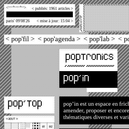
<
>
< publiés: 1961 articles >
paris' 09'08'26
< mise à jour: 15:04 >
< pop'fil >
< pop'agenda >
< pop'lab >
< p
pop’in est un espace en frich
amender, proposer et encore
thématiques diverses et vari