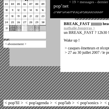
< 19 > messages - dernier
pop’net
BREAK_FAST ))))))))) head
nathalie.fougeras >
un BREAK_FAST ? 12h30 ! 
Wake up !
<
abonnement
>
> casques émetteurs et récep
> 27 au 30 juillet 2007 / le
< pop'fil >
< pop'agenda >
< pop'lab >
< pop'sonics >
< 